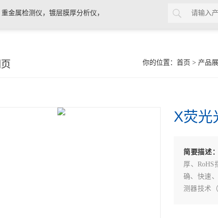
，重金属检测仪，镀层膜厚分析仪，
0分析仪，rohs十项检测仪，邻苯检
细页
你的位置：
首页
>
产品
X荧光
简要描述
厚、RoH
确、快速
测器技术（
连续测试
样品平台让