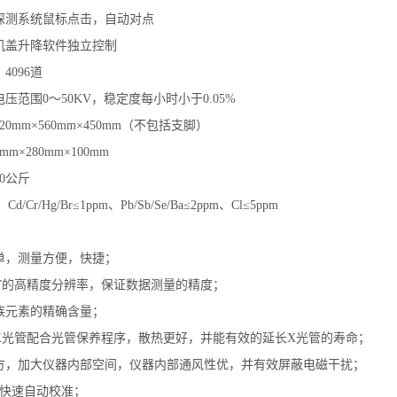
探测系统鼠标点击，自动对点
机盖升降软件独立控制
4096道
压范围0～50KV，稳定度每小时小于0.05%
0mm×560mm×450mm（不包括支脚）
m×280mm×100mm
0公斤
d/Cr/Hg/Br≤1ppm、Pb/Sb/Se/Ba≤2ppm、Cl≤5ppm
单，测量方便，快捷；
5eV的高精度分辨率，保证数据测量的精度；
族元素的精确含量；
X光管配合光管保养程序，散热更好，并能有效的延长X光管的寿命；
方，加大仪器内部空间，仪器内部通风性优，并有效屏蔽电磁干扰；
位快速自动校准；