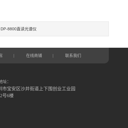
DP-8800直读光谱仪
：
言
在线商铺
联系我们
|
|
地址：
圳市宝安区沙井街道上下围创业工业园
栋2号6楼