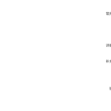
常
详
补