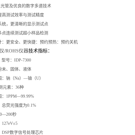
X光管及优良的数字多道技术
提高测试效率与测试精度
系统，更清晰的显示测试点
多点连续测试超小样品检测
计：更安全、更快捷：预约预热：预约关机
仪/ROHS仪器
技术指标：
型号：IDP-7300
粉未、固体、液体
：钠（Na）—铀（U）
可测元素：36种
1PPM—99.99%
总荧光强度为0.1%
—200秒
27eV±5
）DSP数字信号处理芯片