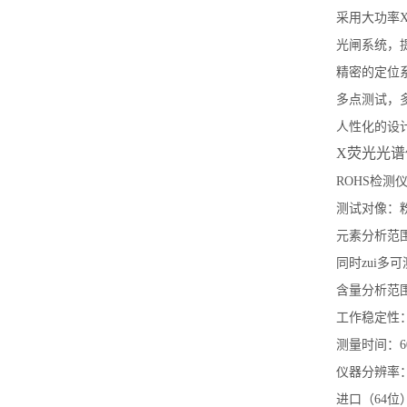
采用大功率
光闸系统，
精密的定位
多点测试，
人性化的设
X荧光光谱
ROHS检测仪 
测试对像：
元素分析范围
同时zui多
含量分析范围：
工作稳定性：
测量时间：60
仪器分辨率：1
进口（64位