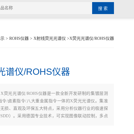
展示
>
ROHS仪器
>
X射线荧光光谱仪
>X荧光光谱仪/ROHS仪器
光谱仪/ROHS仪器
：
X荧光光谱仪/ROHS仪器是一款全新开发研制的集镀层测
S指令/卤素指令/八大重金属指令一体的X荧光光谱仪。集准
、无损、直观及环保五大特点，采用分析仪器行业的极速探
SDD）。采用德国专业技术，可实现图像联动控制，多点
。新增加电动开发的样品腔使操作更加方便，全新设计自动
准确检测得到保证。