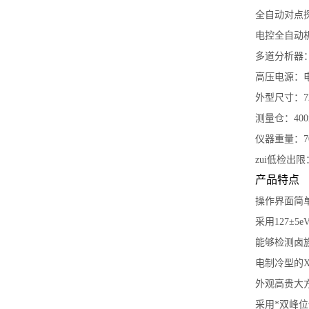
全自动对点
电控全自动
多道分析器：
高压电源：电
外型尺寸：72
测量仓：400m
仪器重量：7
zui低检出限：C
产品特点
操作界面简
采用127±
能够检测卤
电制冷型的
外观高贵大
采用*双峰