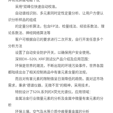
并有效屏蔽电磁干扰
采用*双峰位快速自动校准。
自动谱线识别、多元素同时定性定量分析、让用户方便认
识分析样品的组成
的定量分析算法，包含FP法、检量线法、经验系数法、理
论系数法、神经网络算法等
客户可根据自已的要求进行二次开发，自行开发任意多个
分析方法
设置了自动安全防护开关，以确保用户安全使用。
深圳DX--520L XRF测试仪产品介绍及应用范围：
环保是世界的潮流，不断出现的环境污染事件，世界各国
都陆续出台了相关控制商品中有害元素含量的法规，
而且对有害元素的限制值呈日渐降低的趋势。面对这市场
需求，秉承“德谱仪器，无微不至"的精神，采用技术，
特别设计了520L系列的X荧光光谱仪。应用领域：
金属冶金行业微量元素的分析及金属中微量有害元素的分
析
环保土壤、空气及水等介质中痕量重金属的分析