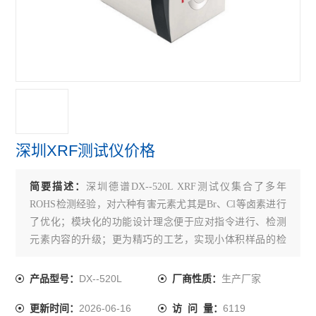
深圳XRF测试仪价格
简要描述：
深圳德谱DX--520L XRF测试仪集合了多年
ROHS检测经验，对六种有害元素尤其是Br、Cl等卤素进行
了优化；模块化的功能设计理念便于应对指令进行、检测
元素内容的升级；更为精巧的工艺，实现小体积样品的检
测；更智能、方便的测试分析软件，操作人性化；全光路
射线防护系统配合三重安全防护设计，同时采用软硬件双
DX--520L
生产厂家
产品型号：
厂商性质：
重安全连锁，确保辐射安全性能。
2026-06-16
6119
更新时间：
访 问 量：