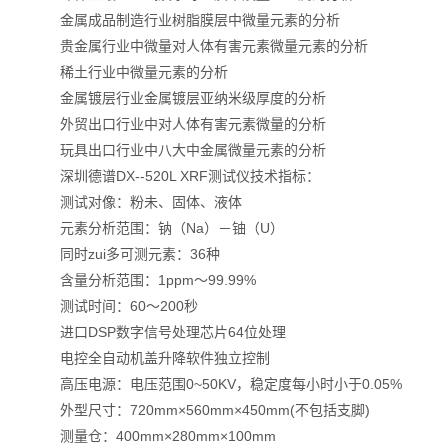
金属成品制造行业树脂膜层中微量元素的分析
贵金属行业中微量对人体有害元素微量元素的分析
稀土行业中微量元素的分析
金属镀层行业金属镀层亚纳米级厚度的分析
外贸出口行业中对人体有害元素微量的分析
玩具出口行业中八大中金属微量元素的分析
深圳德谱DX--520L XRF测试仪技术指标：
测试对像：粉未、固体、液体
元素分析范围：钠（Na）－铀（U）
同时zui多可测元素：36种
含量分析范围：1ppm～99.99%
测试时间：60～200秒
进口DSP数字信号处理芯片64位处理
电控全自动机盖升降软件独立控制
高压电源：电压范围0~50KV，稳定度每小时小于0.05%
外型尺寸：720mm×560mm×450mm(不包括支脚)
测量仓：400mm×280mm×100mm