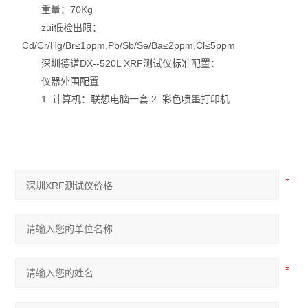
重量：70Kg
zui低检出限：
Cd/Cr/Hg/Br≤1ppm,Pb/Sb/Se/Ba≤2ppm,Cl≤5ppm
深圳德谱DX--520L XRF测试仪标准配置：
仪器外围配置
1. 计算机：联想电脑一套 2. 彩色喷墨打印机