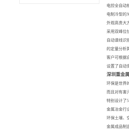
电控全自动
电制冷型的
外观高贵大
采用双峰位
自动谱线识
的定量分析
客户可根据
设置了自动
深圳重金
环保是世界
而且对有害
特别设计了5
金属冶金行
环保土壤、
金属成品制