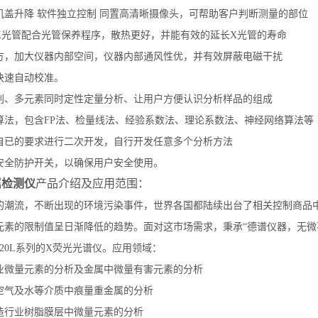
机盖升降 软件独立控制 同置高清晰摄像头，可帮助客户判断测量的部位
X光管配合光管保养程序，散热更好，并能有效的延长X光管的寿命
方，加大仪器内部空间，仪器内部通风性优，并有效屏蔽电磁干扰
快速自动校准。
别、多元素同时定性定量分析、让用户方便认识分析样品的组成
算法，包含FP法、检量线法、经验系数法、理论系数法、神经网络算法等
自已的要求进行二次开发，自行开发任意多个分析方法
安全防护开关，以确保用户安全使用。
属检测仪
产品介绍及应用范围：
的潮流，不断出现的环境污染事件，世界各国都陆续出台了相关控制商品
元素的限制值呈日渐降低的趋势。面对这市场需求，秉承“德谱仪器，无微
20L系列的X荧光光谱仪。应用领域：
业微量元素的分析及金属中微量有害元素的分析
空气及水等介质中痕量重金属的分析
造行业树脂膜层中微量元素的分析