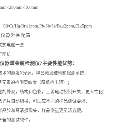
m×280mm×100mm
/Cr/Hg/Br≤1ppm,Pb/Sb/Se/Ba≤2ppm,Cl≤5ppm
：仪器外围配置
：联想电脑一套
墨打印机
S仪器重金属检测仪?主要性能优势：
谱技术的激发X光源，样品激发结构和探测系统，
器元素的检测灵敏度（降低检出限）；
现代化的外观，结构和色彩，上盖电动控制开关，更人性化；
，滤光片自动切换，可适应不同的样品测试要求；
的样品腔和高清摄像头，样品测量更灵活方便。
能齐全的测试软件。