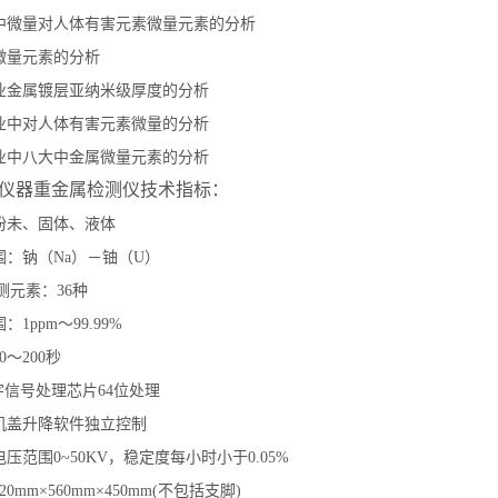
中微量对人体有害元素微量元素的分析
微量元素的分析
业金属镀层亚纳米级厚度的分析
业中对人体有害元素微量的分析
业中八大中金属微量元素的分析
S仪器重金属检测仪技术指标：
粉未、固体、液体
：钠（Na）－铀（U）
可测元素：36种
1ppm～99.99%
～200秒
字信号处理芯片64位处理
机盖升降软件独立控制
压范围0~50KV，稳定度每小时小于0.05%
0mm×560mm×450mm(不包括支脚)