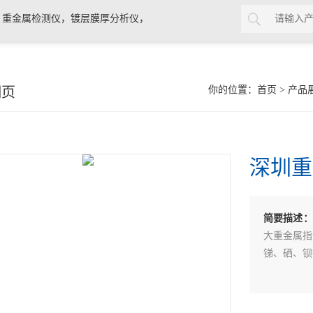
，重金属检测仪，镀层膜厚分析仪，
0分析仪，rohs十项检测仪，邻苯检
细页
你的位置：
首页
>
产品
深圳重
简要描述：
大重金属指
锑、硒、钡