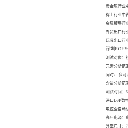
贵金属行业
稀土行业中
金属镀层行
外贸出口行
玩具出口行
深圳ROH
测试对像：
元素分析范围
同时zui多
含量分析范围：
测试时间：60
进口DSP数
电控全自动
高压电源：电
外型尺寸：72