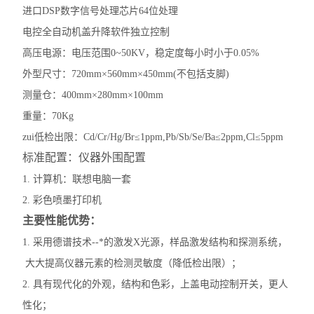
进口DSP数字信号处理芯片64位处理
电控全自动机盖升降软件独立控制
高压电源：电压范围0~50KV，稳定度每小时小于0.05%
外型尺寸：720mm×560mm×450mm(不包括支脚)
测量仓：400mm×280mm×100mm
重量：70Kg
zui低检出限：Cd/Cr/Hg/Br≤1ppm,Pb/Sb/Se/Ba≤2ppm,Cl≤5ppm
标准配置：仪器外围配置
1. 计算机：联想电脑一套
2. 彩色喷墨打印机
​主要性能优势：
1. 采用德谱技术--*的激发X光源，样品激发结构和探测系统，
大大提高仪器元素的检测灵敏度（降低检出限）；
2. 具有现代化的外观，结构和色彩，上盖电动控制开关，更人
性化；