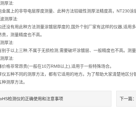
厚法:
属上的非导电层厚度测量、此种方法较磁性测厚法精度高，NT230涂
测厚法:
没有用此种方法测量涂镀层厚度的,国外个别厂家有这样的仪器,适用多
昂贵，测量精度也不高。
厚法:
于以上三种,不属于无损检测,需要破坏涂镀层、一般精度也不高。测量
厚法:
格非常昂贵(一般在10万RMB以上),适用于一些特殊场合。
五种不同的测厚方法，都有它适用的地方。为了帮助大家清楚地区分镀
五种测厚方法。
RoHS检测仪的正确使用和注意事项
下一篇