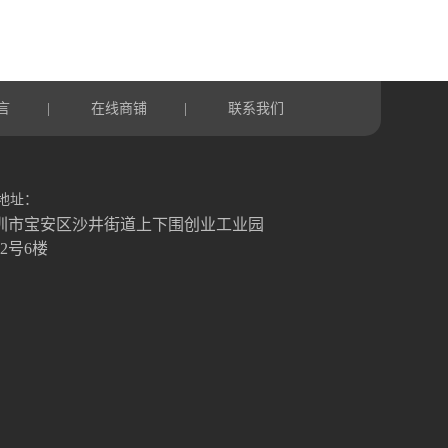
言
在线商铺
联系我们
|
|
地址：
圳市宝安区沙井街道上下围创业工业园
栋2号6楼