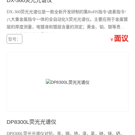
DX-360荧光光谱仪
DX-360荧光光谱仪是一款全新开发研制的集RoHS指令/卤素指令/
八大重金属指令一体的全自动化X荧光光谱仪。主要应用于金属镀
层的厚度测量，电镀液和镀层含量的测定；黄金、铂、银等贵金
属和各种首饰的含量检测。
面议
型号：
￥
DP8300L荧光光谱仪
DP8300L荧光光谱仪对铅，汞，镉，铬，溴，氯，砷，锑，硒，