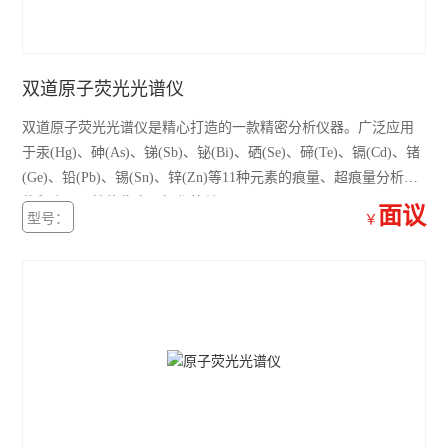
双道原子荧光光谱仪
双道原子荧光光谱仪是精心打造的一款精密分析仪器。广泛应用
于汞(Hg)、砷(As)、锑(Sb)、铋(Bi)、硒(Se)、碲(Te)、镉(Cd)、锗
(Ge)、铅(Pb)、锡(Sn)、锌(Zn)等11种元素的痕量、超痕量分析，
体积小巧，性能稳定，操作简单。
面议
型号：
￥