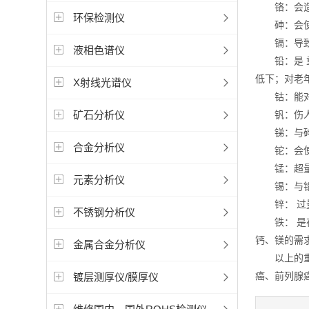
铬：会造成四肢
环保检测仪
砷：会使 
镉：导致高血
液相色谱仪
铅：是 重
低下；对老年人
X射线光谱仪
钴：能对皮肤有
矿石分析仪
钒：伤人的
锑：与砷能
合金分析仪
铊：会使
锰：超量时会
元素分析仪
锡：与铅是古代
锌： 过量时会
不锈钢分析仪
铁： 是在
钙、镁的需求量。
金属合金分析仪
以上的重金
癌、前列腺
镀层测厚仪/膜厚仪