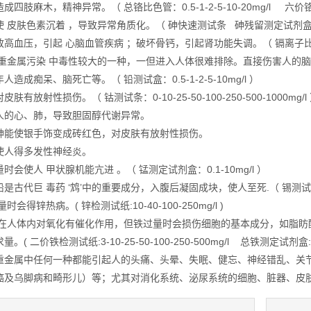
麻木，精神异常。（ 总铬比色管：0.5-1-2-5-10-20mg/l 六价铬检测试
皮肤色素沉着 ，导致异常角质化。（ 砷快速测试条 砷残留测定试剂盒
压，引起 心脑血管疾病 ；破坏骨钙，引起肾功能失调。（ 镉离子比色管：0-0.
金属污染 中毒性较大的一种，一但进入人体很难排除。直接伤害人的脑 
造成痴呆、脑死亡等。（ 铅测试盒：0.5-1-2-5-10mg/l ）
放射性损伤。（ 钴测试条：0-10-25-50-100-250-500-1000mg/l
心、肺，导致胆固醇代谢异常。
使银手饰变成砖红色，对皮肤有放射性损伤。
人得多发性神经炎。
使人 甲状腺机能亢进 。（ 锰测定试剂盒：0.1-10mg/l ）
巨 毒药 ‘鸩’中的重要成分，入腹后凝固成块，使人至死.（ 锡测试条:0-2-5-
得锌热病。( 锌检测试纸:10-40-100-250mg/l )
人体内对氧化有催化作用，但铁过量时会损伤细胞的基本成分，如脂眆酸、 
( 二价铁检测试纸:3-10-25-50-100-250-500mg/l 总铁测定试剂盒:0.0
属中任何一种都能引起人的头痛、头晕、失眠、健忘、神经错乱、关节疼
癌及乌脚病和畸形儿）等；尤其对消化系统、泌尿系统的细胞、脏器、皮