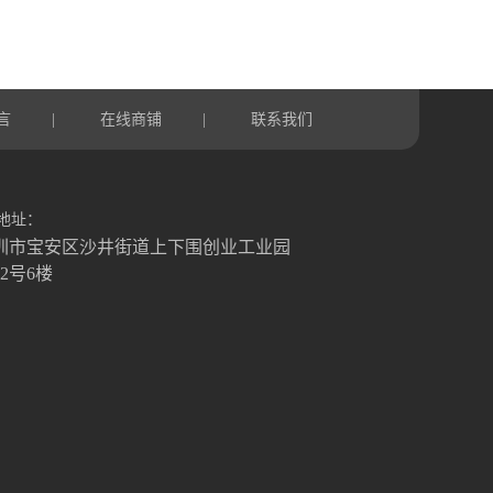
言
在线商铺
联系我们
|
|
地址：
圳市宝安区沙井街道上下围创业工业园
栋2号6楼