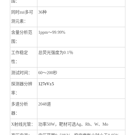
围：
同时zui多可
36
种
测元素：
含量分析范
1ppm
～99.99%
围：
工作稳定
总荧光强度为0.1％
性：
测试时间：
60
～200秒
探测器分辨
127eV
±5
率：
多道分析
2048
道
器：
X
射线光管：
功率
50W
，靶材可选
Ag
、
Rh
、
W
、
Mo