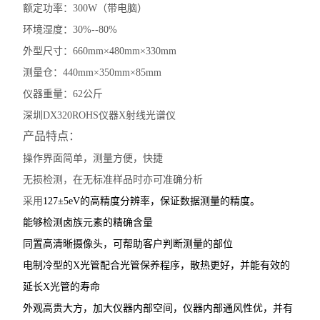
额定功率：300W（带电脑）
环境湿度：30%--80%
外型尺寸：660mm×480mm×330mm
测量仓：440mm×350mm×85mm
仪器重量：62公斤
深圳DX320ROHS仪器X射线光谱仪
产品特点：
操作界面简单，测量方便，快捷
无损检测，在无标准样品时亦可准确分析
采用
127
±5eV的高精度分辨率，保证数据测量的精度。
能够检测卤族元素的精确含量
同置高清晰摄像头，可帮助客户判断测量的部位
电制冷型的X光管配合光管保养程序，散热更好，并能有效的
延长X光管的寿命
外观高贵大方，加大仪器内部空间，仪器内部通风性优，并有