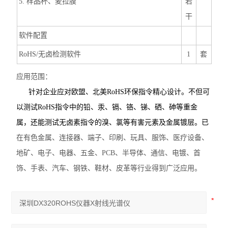
5.
样品杯、麦拉膜
若
干
软件配置
RoHS/
无卤检测软件
1
套
应用范围：
针对企业应对欧盟、北美
RoHS
环保指令精心设计。不但可
以测试
RoHS
指令中的铅、汞、镉、铬、锑、硒、砷等重金
属，还能测试无卤素指令的溴、氯等有害元素及金属镀层。已
在有色金属、连接器、端子、印刷、玩具、服饰、医疗设备、
地矿、电子、电器、五金、PCB、半导体、通信、电镀、首
饰、手表、汽车、钢铁、鞋材、皮革等行业得到广泛应用。