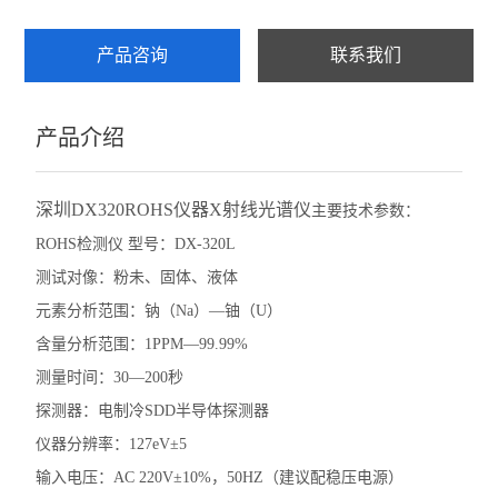
产品咨询
联系我们
产品介绍
深圳DX320ROHS仪器X射线光谱仪
主要技术参数：
ROHS检测仪 型号：DX-320L
测试对像：粉未、固体、液体
元素分析范围：钠（Na）—铀（U）
含量分析范围：1PPM—99.99%
测量时间：30—200秒
探测器：电制冷SDD半导体探测器
仪器分辨率：127eV±5
输入电压：AC 220V±10%，50HZ（建议配稳压电源）