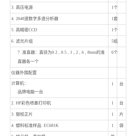
3.
高压电源
1
个
4. 2048
道数字多道分析器
1
套
5.
高精密CCD
1
个
6.
滤光片组
5
组
7.
准直器：直径为0.2 , 0.5 , 1 , 2 , 6 , 8mm的准
6
个
直器各一个
仪器外围配置
计算机：
1
台
品牌电脑一台
2. HP
彩色喷墨打印机
1
台
3.
银校正片
1
片
4.
塑料标准样品: EC681K
1
袋