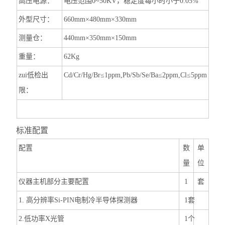
高压电源：
电压范围
0~50KV
，稳定度每小时小于
0.05%
外型尺寸：
660mm
×
480mm
×
330mm
测量仓：
440mm
×
350mm
×
150mm
重量：
62Kg
zui低检出
Cd/Cr/Hg/Br
≤1ppm,Pb/Sb/Se/Ba≤2ppm,Cl≤5ppm
限：
标准配置
配置
数
单
量
位
仪器主机部分主要配置
1
套
1.
高分辨率Si-PIN电制冷半导体探测器
1
套
2.
低功率X光管
1
个