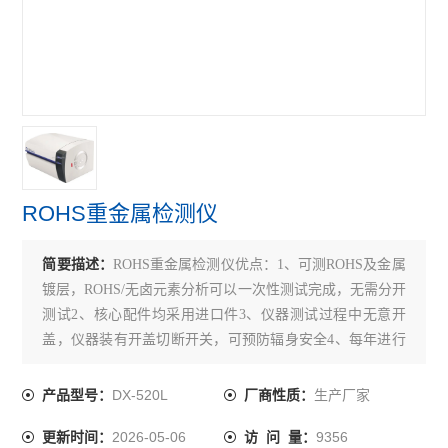
ROHS重金属检测仪
简要描述：
ROHS重金属检测仪优点：1、可测ROHS及金属
镀层，ROHS/无卤元素分析可以一次性测试完成，无需分开
测试2、核心配件均采用进口件3、仪器测试过程中无意开
盖，仪器装有开盖切断开关，可预防辐身安全4、每年进行
仪器免费检测调校5、X光管设计使用寿命为2万小时.德谱*
的延长光管使用寿命的技术
DX-520L
生产厂家
产品型号：
厂商性质：
2026-05-06
9356
更新时间：
访 问 量：