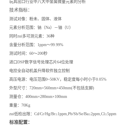
玩具出口行业中八大中金属微量元素的分析
技术指标：
测试对像：粉未、固体、液体
元素分析范围：钠（Na）－铀（U）
同时zui多可测元素：36种
含量分析范围：1ppm～99.99%
测试时间：60～200秒
进口DSP数字信号处理芯片64位处理
电控全自动机盖升降软件独立控制
高压电源：电压范围0~50KV，稳定度每小时小于0.05%
外型尺寸：720mm×560mm×450mm(不包括支脚)
测量仓：400mm×280mm×100mm
重量：70Kg
zui低检出限：Cd/Cr/Hg/Br≤1ppm,Pb/Sb/Se/Ba≤2ppm,Cl≤5ppm
标准配置：