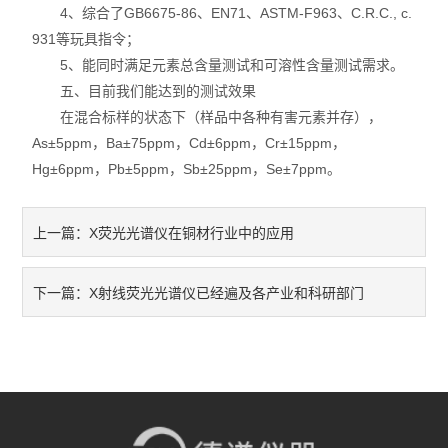
4、综合了GB6675-86、EN71、ASTM-F963、C.R.C., c.
931等玩具指令；
5、能同时满足元素总含量测试和可溶性含量测试需求。
五、目前我们能达到的测试效果
在混合标样的状态下（样品中各种有害元素并存），
As±5ppm，Ba±75ppm，Cd±6ppm，Cr±15ppm，
Hg±6ppm，Pb±5ppm，Sb±25ppm，Se±7ppm。
X荧光光谱仪在铜材行业中的应用
上一篇：
X射线荧光光谱仪已经遍及各产业和科研部门
下一篇：