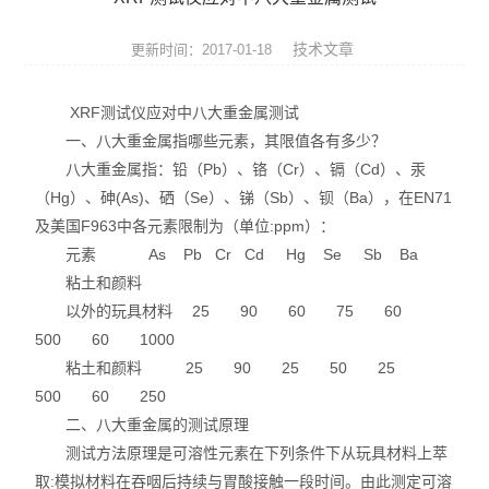
ROHS测试仪
技术文章
更新时间：2017-01-18
ROHS仪器
XRF测试仪应对中八大重金属测试
ROHS分析仪
一、八大重金属指哪些元素，其限值各有多少？
八大重金属指：铅（Pb）、铬（Cr）、镉（Cd）、汞
卤素检测仪
（Hg）、砷(As)、硒（Se）、锑（Sb）、钡（Ba），在EN71
环保检测仪
及美国F963中各元素限制为（单位:ppm）：
元素 As Pb Cr Cd Hg Se Sb Ba
液相色谱仪
粘土和颜料
以外的玩具材料 25 90 60 75 60
X射线光谱仪
500 60 1000
粘土和颜料 25 90 25 50 25
矿石分析仪
500 60 250
二、八大重金属的测试原理
合金分析仪
测试方法原理是可溶性元素在下列条件下从玩具材料上萃
元素分析仪
取:模拟材料在吞咽后持续与胃酸接触一段时间。由此测定可溶