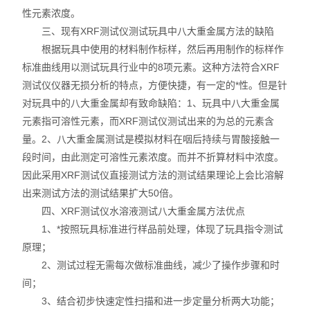
性元素浓度。
不锈钢分析仪
三、现有XRF测试仪测试玩具中八大重金属方法的缺陷
根据玩具中使用的材料制作标样，然后再用制作的标样作
金属合金分析仪
标准曲线用以测试玩具行业中的8项元素。这种方法符合XRF
测试仪仪器无损分析的特点，方便快捷，有一定的*性。但是针
镀层测厚仪/膜厚仪
对玩具中的八大重金属却有致命缺陷：1、玩具中八大重金属
元素指可溶性元素，而XRF测试仪测试出来的为总的元素含
维修国内、国外ROHS检测仪
量。2、八大重金属测试是模拟材料在咽后持续与胃酸接触一
口罩设备
段时间，由此测定可溶性元素浓度。而并不折算材料中浓度。
因此采用XRF测试仪直接测试方法的测试结果理论上会比溶解
光谱仪
出来测试方法的测试结果扩大50倍。
四、XRF测试仪水溶液测试八大重金属方法优点
气质联用仪
1、*按照玩具标准进行样品前处理，体现了玩具指令测试
原理；
RoHS2.0检测仪
2、测试过程无需每次做标准曲线，减少了操作步骤和时
间；
3、结合初步快速定性扫描和进一步定量分析两大功能；