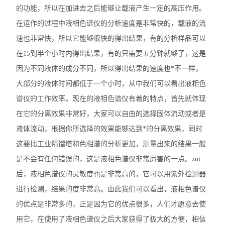
的功能，所以在加进去之后能够让载液产生一定的高压作用。
不锈钢分析仪
在运作的过程中液相色谱仪的分析速度是非常快的，载液的流
速也非常快，所以它能够很快的得出结果，有的分析样品可以
金属合金分析仪
在15到半个小时内得出结果，有的只需要五分钟就够了，这是
镀层测厚仪/膜厚仪
因为不同液体的成分不同，所以得出结果的速度也*不一样，
大部分的液体时间都低于一个小时，从中我们可以看出液相色
维修国内、国外ROHS检测仪
谱仪的工作效率。现在的液相色谱仪有着的特点，首先就体现
口罩设备
在它的分离效果非常好，大家可以自由的选择固体流动或者是
液体流动，根据你所选择的效果能够达到*的分离效果，同时
光谱仪
这要比工业精馏塔和色相谱的分析更加，测量出来的结果一般
是不会有任何错误的，这是液相色谱仪非常厉害的一点。zui
气质联用仪
后，液相色谱仪的灵敏度也是非常高的，它可以用紫外检测器
RoHS2.0检测仪
进行检测，结果的度非常高。由此我们可以看出，液相色谱仪
的优点是非常多的，正是因为它的优点很多，人们才愿意去使
用它，在使用了液相色谱仪之后大家获得了极大的方便，相信