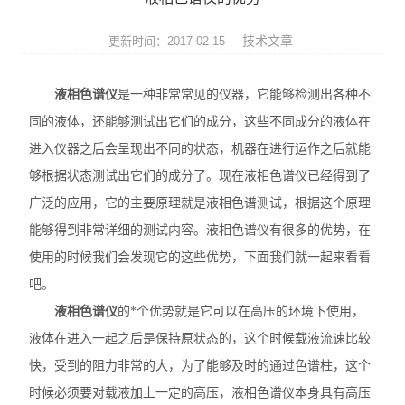
ROHS测试仪
技术文章
更新时间：2017-02-15
ROHS仪器
液相色谱仪
是一种非常常见的仪器，它能够检测出各种不
ROHS分析仪
同的液体，还能够测试出它们的成分，这些不同成分的液体在
卤素检测仪
进入仪器之后会呈现出不同的状态，机器在进行运作之后就能
够根据状态测试出它们的成分了。现在液相色谱仪已经得到了
环保检测仪
广泛的应用，它的主要原理就是液相色谱测试，根据这个原理
液相色谱仪
能够得到非常详细的测试内容。液相色谱仪有很多的优势，在
使用的时候我们会发现它的这些优势，下面我们就一起来看看
X射线光谱仪
吧。
液相色谱仪
矿石分析仪
的*个优势就是它可以在高压的环境下使用，
液体在进入一起之后是保持原状态的，这个时候载液流速比较
合金分析仪
快，受到的阻力非常的大，为了能够及时的通过色谱柱，这个
时候必须要对载液加上一定的高压，液相色谱仪本身具有高压
元素分析仪