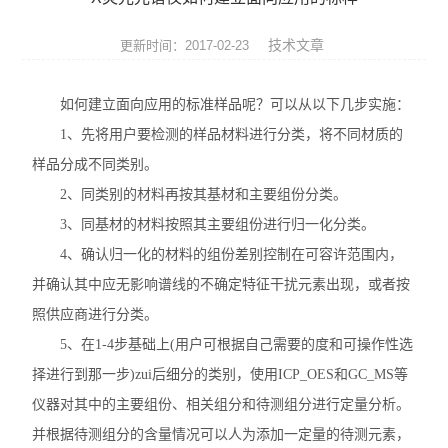
ROHS测试仪
技术文章
更新时间：2017-02-23
ROHS仪器
如何建立面向应用的标准样品呢？可以从以下几步实施：
ROHS分析仪
1、先将用户要检测的样品材料进行分类，将不同材质的
卤素检测仪
样品分成不同类别。
2、同类别的材料再按其基材和主要组份分类。
环保检测仪
3、同基材的材料按照其主要组份进行归一化分类。
液相色谱仪
4、确认归一化的材料的组份差别控制在可容许范围内，
并确认其中应无影响谱线的不确定特征干扰元素出现，或者按
X射线光谱仪
照供应商进行分类。
5、在1-4步基础上(用户可根据自己需要的度和可操作性选
矿石分析仪
择进行到那一步)zui后细分的类别，使用ICP_OES和GC_MS等
合金分析仪
仪器对其中的主要组份、相关组分和待测组分进行定量分析。
并根据待测组分的含量情况可以人为添加一定量的待测元素，
元素分析仪