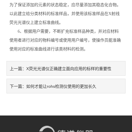
为了保证添加的元素的状态稳定，应尽量添加其稳态化合物。
不锈钢分析仪
以此建立给分类材料的标准样品，并使用该标准样品在X射线
荧光光谱仪上建立标准曲线。
金属合金分析仪
6、根据用户需要，不断扩充标准样品种类，并对应材料
镀层测厚仪/膜厚仪
使用者进行对应的物料编号或使用用户编号，使操作员能准确
使用对应的标准曲线进行该类材料的检测。
维修国内、国外ROHS检测仪
口罩设备
X荧光光谱仪正确建立面向应用的标样的重要性
上一篇：
光谱仪
如何才能让rohs检测仪使用的更加长久
下一篇：
气质联用仪
RoHS2.0检测仪