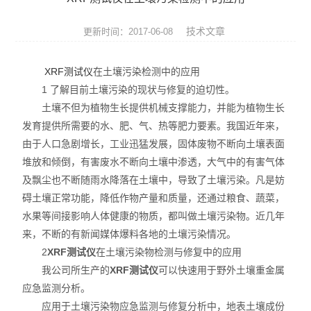
ROHS测试仪
技术文章
更新时间：2017-06-08
ROHS仪器
XRF测试仪
在土壤污染检测中的应用
ROHS分析仪
1 了解目前土壤污染的现状与修复的迫切性。
土壤不但为植物生长提供机械支撑能力，并能为植物生长
卤素检测仪
发育提供所需要的水、肥、气、热等肥力要素。我国近年来，
环保检测仪
由于人口急剧增长，工业迅猛发展，固体废物不断向土壤表面
堆放和倾倒，有害废水不断向土壤中渗透，大气中的有害气体
液相色谱仪
及飘尘也不断随雨水降落在土壤中，导致了土壤污染。凡是妨
碍土壤正常功能，降低作物产量和质量，还通过粮食、蔬菜，
X射线光谱仪
水果等间接影响人体健康的物质，都叫做土壤污染物。近几年
来，不断的有新闻媒体爆料各地的土壤污染情况。
矿石分析仪
2
XRF测试仪
在土壤污染物检测与修复中的应用
我公司所生产的
XRF测试仪
可以快速用于野外土壤重金属
合金分析仪
应急监测分析。
元素分析仪
应用于土壤污染物应急监测与修复分析中，地表土壤成份