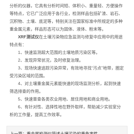
分析的仪器，它具有分析时间短、体积小、重量轻、方便操作
不锈钢分析仪
等特点，它已广泛应用于各行业，检测样品包括矿渣、岩石、
沉积物、土壤、底泥等，特别关注在国家标准中所规定的多种
金属合金分析仪
重金属元素，样品形态可以为固体、液体、粉末等。
XRF测试仪
在土壤污染物应急监测与修复中应用中的用途
镀层测厚仪/膜厚仪
特点有：
1、快速监测超大范围的土壤地质污染区等。
维修国内、国外ROHS检测仪
2、发现异常状况，及时修复治理。
口罩设备
3、现场快速追踪污染异常，有效地寻找“污点”地带，圈定
受污染区域的范围。
光谱仪
4、对土壤重金属元素能快速的现场监测分析，起到快速
筛选排查的作用。
气质联用仪
5、快速普查各类农业用地、居住用地和商业用地。
6、有针对性、选择性地在野外取样，帮助减少实验室分
RoHS2.0检测仪
析的工作量，提高工作效率。
重金属检测仪简述土壤污染的重危害性
上一篇：