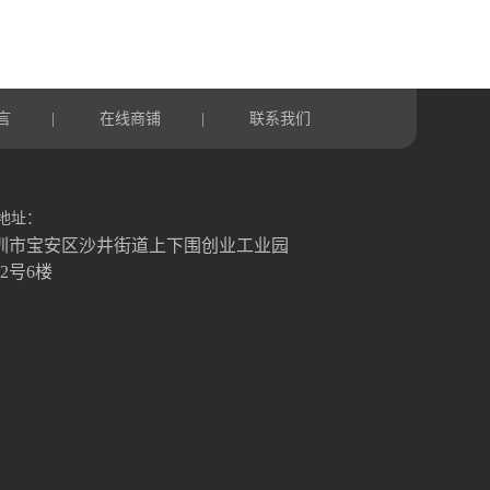
言
在线商铺
联系我们
|
|
地址：
圳市宝安区沙井街道上下围创业工业园
栋2号6楼