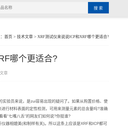
置：
首页
>
技术文章
> XRF测试仪来说说ICP和XRF哪个更适合?
XRF哪个更适合?
文章
实验员来说，是zui容易出现的疑问了。如果从购置价格、使
来进行材料表面的定性检测，可用来测量元素的总含量吗?准确
看看“七嘴八舌”的网友们如何说?你挺谁?
器相媲美(和制样有关)。所以这条上应该是XRF和ICP都可