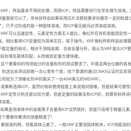
RF，样品基本不用前处理，而用ICP，样品需要进行化学处理为溶液。
测量面就可以了，非块状样品如果采用压片法那就要求你磨至一定的粒度
了，只不过形成的是一种固体溶液。而ICP毫无疑问必须溶成溶液。
RF可以迅速定性，元素定性方面无人能比，像红外在有机官能团定性一
相比看来ICP定量较为简单实在，易于操作。XRF做标样和样品处理
不能定量的结论，相对于测纯金属、合金含量分析，我认为XRF是比ICP更合
CP前处理及基体匹配，从而做到定量方便快捷。
个要看你的待测组分的含量和你的测试要求了，毕竟这两台仪器的各有各
。你送出去测试前做一次心里有个底，找个靠谱的通过CNAS认证的实验
司就为了测催化剂中的氯买了一台40W美元的WDXRF。
果断选择ICP，虽然价格和使用程度上来说相对困难，但是结果可靠性比X
RF定性分析还是比较方便，但是定量的结果没有ICP好，就算有标样进行
释误差。
果是测液体中的金属离子含量用ICP当然很好，但是只适用于微量元素
这个要看你要求的测量精度了!
很准的啊，但看具体元素了，一般XRF主要测固体粉末，ICP测能溶的