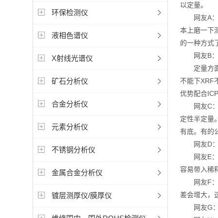
以定量。
环保检测仪
网友A：X
本上磨一下
液相色谱仪
的一种方式
网友B：X
X射线光谱仪
定量方面，
矿石分析仪
不能下XRF
优势配合I
合金分析仪
网友C：这
定性半定量
元素分析仪
有底。有的公
网友D：请
不锈钢分析仪
网友E：X
容易带入稀
金属合金分析仪
网友F：如
差会增大，
镀层测厚仪/膜厚仪
网友G：都