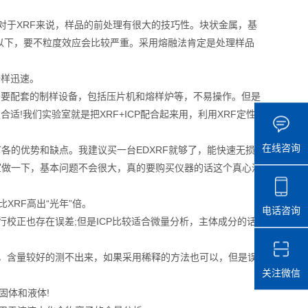
对于XRF来说，样品的前处理有很大的技巧性。块状金属，基
以下，要不粒度效应会比较严重。采用熔融法肯定是处理样品
样迅速。
需要配套的制样设备，包括压片机和熔样炉等，不易操作。但是
适!我们实验室就是把XRF+ICP配合起来用，利用XRF定性
在线咨询
的优势和缺点。我建议买一台EDXRF就够了，能快速无损
室做一下，基本问题不会很大，真的要购买仪器的话这个真心没
RF高出“光年”倍。
电话咨询
校正也存在误差;但是ICP比较适合微量分析，主体成分的话
，含量较好的测不出来，如果采用稀释的方法也可以，但是误
关注微信
固体和液体!