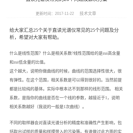
ROHS测试仪
技术文章
更新时间：2017-11-22
ROHS仪器
给大家汇总25个关于直读光谱仪常见的25个问题及分
ROHS分析仪
析，希望对大家有帮助。
卤素检测仪
什么是线性范围？什么是相关系数?线性范围给的是zui高含量
环保检测仪
和zui低含量的比值。
这个越大，说明你做曲线的时候，曲线的范围选择性很大，很
液相色谱仪
有弹性。在这个范围，相关系数是可以得到很好的。当然前提
X射线光谱仪
都是比较纯的基体。实际中根本达不到那样的线形范围。 相关
系数，是指你的曲线是否在一个线的参数，越接近于1，说明
矿石分析仪
相关系数越好（我说的一般是1次曲线）。
合金分析仪
不同的取样器会对直读光谱分析的精度和准确性产生影响，包
元素分析仪
括取出试样的质量和样摸带入的污染等。有谁做过此方面的实