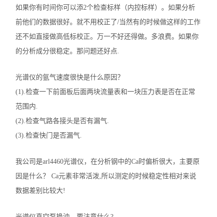
如果你有时间你可以添2个检查标样（内控标样）。如果分析
前他们的数据很好。就不用校正了/当然有的时候做这样的工作
还不如直接做高低标校正。万一不好还得做。多浪费。如果你
的分析成分很稳定。那问题还好点.
光谱仪的氩气速度很快是什么原因？
(1).检查一下前面板后面两块流量表和一块压力表是否在正常
范围内.
(2).检查气路各接头是否有漏气.
(3).检查快门是否漏气.
我公司是arl4460光谱仪，在分析钢中的Ca时偏析很大，主要原
因是什么？ Ca元素非常活泼,所以测定的时候稳定性相对来说
数据差别比较大!
光谱仪真空泵换油，要注意什么?