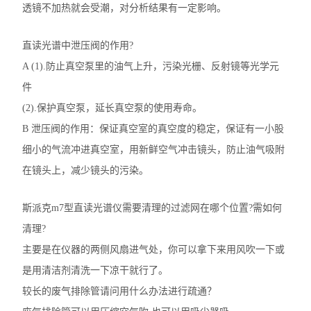
透镜不加热就会受潮，对分析结果有一定影响。
直读光谱中泄压阀的作用?
A (1).防止真空泵里的油气上升，污染光栅、反射镜等光学元
件
(2).保护真空泵，延长真空泵的使用寿命。
B 泄压阀的作用：保证真空室的真空度的稳定，保证有一小股
细小的气流冲进真空室，用新鲜空气冲击镜头，防止油气吸附
在镜头上，减少镜头的污染。
斯派克m7型直读光谱仪需要清理的过滤网在哪个位置?需如何
清理?
主要是在仪器的两侧风扇进气处，你可以拿下来用风吹一下或
是用清洁剂清洗一下凉干就行了。
较长的废气排除管请问用什么办法进行疏通？