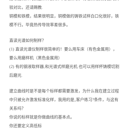
验对比，还请赐教.
不锈钢分析仪
铜模和铁模，结果很明显，铜模做的铸铁试样白口化很好，铁
金属合金分析仪
模不行。毕竟热传导效率差很多。
镀层测厚仪/膜厚仪
直读光谱如何制样？
(1) 直读光谱仪制样很简单的！要么用车床（有色金属用），
维修国内、国外ROHS检测仪
要么用磨样机（黑色金属用）
口罩设备
(2) 有的钢液取样器,和光谱式样磨光机.也可以用样杯铸模切割
后磨光.
光谱仪
建立曲线时是不是每个标样都需要激发，为什么我在建立过程
气质联用仪
中只被允许激发标准化样，我用的是„客户练习?条件，与这有
RoHS2.0检测仪
关系吗？
你说的标样就是你做曲线的基本点。
你还要定义高低标