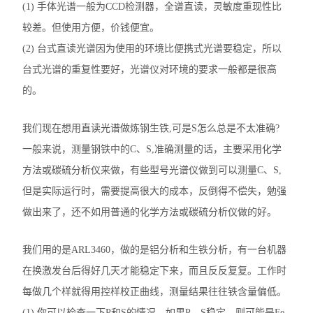
(1) 手体光谱一般为CCD检测器，全谱直读，灵敏度重现性比
较差。但使用方便，价钱便宜。
(2) 台式直读光谱因为使用的环境比便携式光谱要稳定，所以
台式光谱的重复性要好，光谱仪对环境的要求一般都是很高
的。
我们现在想用直读光谱做炼钢生铁,可是S怎么总是不太准确?
一般来说，测量钢铁中的C、S,准确测量的话，主要采用化学
方法或碳硫分析仪来做，有些型号光谱仪做到可以测量C、S,
但是实际运行时，需要提高很大的成本，反倒得不偿失，勉强
做出来了，还不如用普通的化学方法或碳硫分析仪做的好。
我们用的是ARL3460，做的是铝分析和生铁分析，有一台机器
在换激发台后得好几天才能稳定下来，而且反反复复。工作时
每做几个样就得用控样校正曲线，测量结果往往铁含量偏低。
(1) 你可以检查一下P和S的情况，如果P、S稳定，则可能是Fe