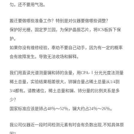
匀。还不要用气泡。
搬迁要做哪些准备工作？特别是对仪器要做哪些调整？
保护好光栅，固定罗兰园，为保护晶振芯片，将ICS板拆下保
护。
如果你没有维修经验，奉劝不要自己动手，因为有一定的概率
会有故障发生。导致无法收场和解释。
我们用直读光谱测量镧和铈的含量，用CPA-Ⅰ分光光度法测量
稀土总量，实验结果相差很大，铈镧合量占稀土总量从1/4到
3/4都有。请教诸位，稀土总量和镧、铈分量的比例关系是多
少？
国家标准应该是铈占48％～52％，镧大约占24％～26％。
我公司仪器近一段时间检测元素有时会有负数出现,不知具体原
因?