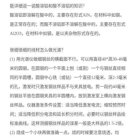
能详细说一说酸溶铝和酸不溶铝的知识?
酸溶铝即溶解在酸中的，主要存在形式AlN，在材料中如钢，
是正常存在的；而酸不溶铝即不溶解在酸中的，主要存在形式
Al2O3，在材料中如钢，是以夹杂物形式存在的。
很细很细的线材怎么做光谱？
(1) 用光谱仪做细钢丝的横截面不行。可以用直径40*高30-40毫
米的圆钢，在圆钢的一个平面上刨（或割）一个与钢丝直径相
同的半圆槽，圆钢中心铣（或钻）一个直径12毫米、深2-3毫米
的孔，激发时只激发钢丝样品不与夹具放电。剪一段约40毫米
的钢丝平放在圆钢夹具的半圆槽内，放到激发室上横向激发钢
丝样品。仪器激发条件设置：适当降低激发电流；缩短预然时
间；适当降低积分电流和延长积分时间，必要时以钢丝样品绘
标准曲线。这样测细钢丝样品的误差一般是大样品的1.5-2倍。
(2) 烧成一个小块再做准确一点。烧的时候要注意烧透，均