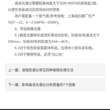
直读光谱仪需要配备纯度大于为99.999％的高纯氩2瓶，
以便在安装调试及现场培训时使用
用户需配备一个氧气表(参考规格：上海减压器厂生产
YQY－12，0－2.5MP/0—25MP)。
6、样品制备设备
6.1磨盘式磨样机或双轮落地式砂轮。砂纸/砂轮直径大于
200mm，砂纸/砂轮的粒度为26#―46＃。
6.2对于有色软金属基体样品，应用中小型车床车制。
6.3对于铸铁样品，必须“白口化”
液相色谱仪常见四种故障处理方法
上一篇：
影响直读光谱仪分析质量的7个因素
下一篇：