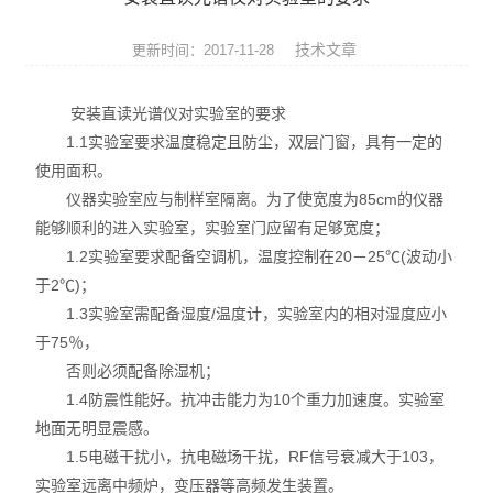
ROHS测试仪
技术文章
更新时间：2017-11-28
ROHS仪器
安装直读光谱仪对实验室的要求
ROHS分析仪
1.1实验室要求温度稳定且防尘，双层门窗，具有一定的
使用面积。
卤素检测仪
仪器实验室应与制样室隔离。为了使宽度为85cm的仪器
环保检测仪
能够顺利的进入实验室，实验室门应留有足够宽度；
1.2实验室要求配备空调机，温度控制在20－25℃(波动小
液相色谱仪
于2℃)；
1.3实验室需配备湿度/温度计，实验室内的相对湿度应小
X射线光谱仪
于75％，
否则必须配备除湿机；
矿石分析仪
1.4防震性能好。抗冲击能力为10个重力加速度。实验室
地面无明显震感。
合金分析仪
1.5电磁干扰小，抗电磁场干扰，RF信号衰减大于103，
元素分析仪
实验室远离中频炉，变压器等高频发生装置。