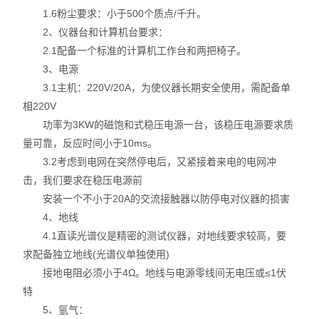
1.6粉尘要求：小于500个质点/千升。
不锈钢分析仪
2、仪器台和计算机台要求：
2.1配备一个标准的计算机工作台和两把椅子。
金属合金分析仪
3、电源
3.1主机：220V/20A，为使仪器长期安全使用，需配备单
镀层测厚仪/膜厚仪
相220V
功率为3KW的磁饱和式稳压电源一台，该稳压电源要求质
维修国内、国外ROHS检测仪
量可靠，反应时间小于10ms。
口罩设备
3.2考虑到电网在突然停电后，又紧接着来电的电网冲
击，我们要求在稳压电源前
光谱仪
安装一个不小于20A的交流接触器以防停电对仪器的损害
4、地线
气质联用仪
4.1直读光谱仪是精密的测试仪器，对地线要求较高，要
求配备独立地线(光谱仪单独使用)
RoHS2.0检测仪
接地电阻必须小于4Ω。地线与电源零线间无电压或≤1伏
特
5、氩气：