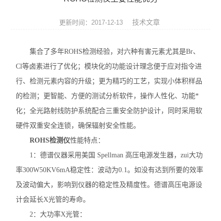
ROHS测试仪
技术文章
更新时间：2017-12-13
ROHS仪器
集合了多年ROHS检测经验，对六种有害元素尤其是Br、
ROHS分析仪
Cl等卤素进行了优化；模块化的功能设计理念便于应对指令进
卤素检测仪
行、检测元素内容的升级；更为精巧的工艺，实现小体积样品
的检测；更智能、方便的测试分析软件，操作人性化、功能*
环保检测仪
化；全光路射线防护系统配合三重安全防护设计，同时采用软
液相色谱仪
硬件双重安全连锁，确保辐射安全性能。
ROHS检测仪
性能特点：
X射线光谱仪
1：德谱仪器采用美国 Spellman 高压电源发生器，zui大功
率300W50KV6mA稳定性：波动为0.1。如没有达到所要的效率
矿石分析仪
及波动偏大，影响到仪器的稳定性及精度性。德谱高压电源设
合金分析仪
计会延长X光管的寿命。
2：大功率X光管：
元素分析仪