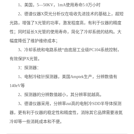
1、美国，5—50KV，1mA使用寿命5.0万小时
不锈钢分析仪
2、德谱仪器X荧光分析仪在吸收先进技术的基础上，超短
光路，增强了X光管的功率，激发程度高，有利于仪器的精度
金属合金分析仪
性；同时延长X光管的使用寿命，简化了冷却系统的结构。大
镀层测厚仪/膜厚仪
幅度降低了维护维修成本；
3、冷却系统和电路系统*由底层工业级PC104系统控制，
维修国内、国外ROHS检测仪
有效保护X光管。
口罩设备
3：探测器：
1、电制冷硅针探测器，美国Amptek生产，分辨数值有
光谱仪
140eV等
2、探测器的分辨数值越小，其分辨率就越高。
气质联用仪
3、德谱仪器采用，分辨率zui高的电制冷SDD半导体探测
RoHS2.0检测仪
器，更有利于仪器的稳定性和精度性，消除其它品牌需要液氮
冷却等一些消耗成本和不便。