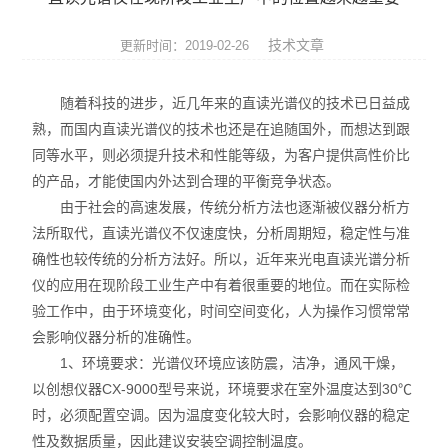
ROHS测试仪
技术文章
更新时间：2019-02-26
ROHS仪器
随着科技的进步，近几年来的直读光谱仪的技术已日益成
ROHS分析仪
熟，而国内直读光谱仪的技术也还是在追随国外，而想达到跟
同等水平，则必须提升技术和性能等级，为客户提供高性价比
卤素检测仪
的产品，才能使国内外达到合理的平衡竞争状态。
环保检测仪
由于社会的高速发展，传统分析方法也逐渐被仪器分析方
法所取代，直读光谱仪不仅速度快，分析周期短，稳定性与准
液相色谱仪
确性也较传统的分析方法好。所以，近年来光电直读光谱分析
仪的应用在现阶段工业生产中有着很重要的地位。而在实际检
X射线光谱仪
验工作中，由于环境变化，时间空间变化，人为操作习惯常常
会影响仪器分析的准确性。
矿石分析仪
1、环境要求：光谱仪环境应该防震，洁净，通风干燥，
以创想仪器CX-9000型号来说，环境要求在室外温度达到30℃
合金分析仪
时，必须配置空调。因为温度变化较大时，会影响仪器的稳定
元素分析仪
性及数据质量，因此建议安装空调控制温度。