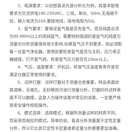
2、电源要求：以创想直读光谱分析仪为例，其基本配电
不锈钢分析仪
要求为交流供电190-230VAC，三线，单向，50Hz,无电磁干
扰，输入电流为16A.要接地线，接地电阻为5Ω。
金属合金分析仪
3、氩气要求：要保证氩气瓶是否有氩气，而且纯度必须
为99.999%以上的高纯氩气，需要特别强调的是氩气的纯度与
镀层测厚仪/膜厚仪
流量对分析测量值有很大影响.如果氩气达不到要求，则必须配
备一台氩气净化器。使用前要检查氩气是否与主机、压力表正
维修国内、国外ROHS检测仪
确链接，打开氩气阀，检查氩气压力是否在10bar以上。
口罩设备
4、气压、温度要求：开机后，检查气压温度等条件是否
满足仪器正常使用的要求。
光谱仪
5、试样打磨：试样打磨对于测量也很重要，样品表面纹
路清晰，无缩孔，无砂眼则可进行测量分析，打磨好的试样表
气质联用仪
面不可以触摸，这是人为操作误差中常见的误差，一定要严格
按安全操作规程操作。
RoHS2.0检测仪
6、模式选择：选择模式，根据所测量试样的材质不同，
而采用其相应的模式。简单的说，直读分析测量属于定性定量
分析，所以它比其它定性半定量或者定量分析都要更加准确。