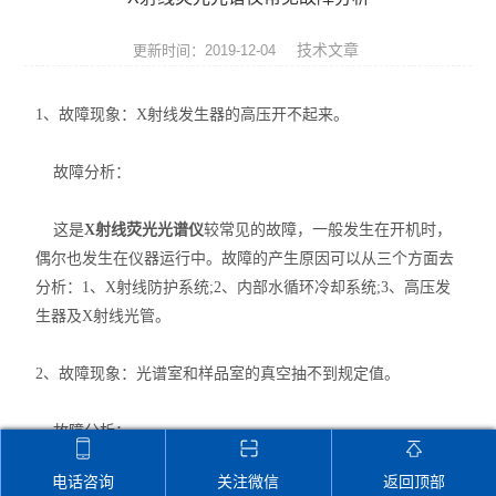
ROHS检测仪
技术文章
更新时间：2019-12-04
ROHS仪器
1、故障现象：X射线发生器的高压开不起来。
卤素检测仪
故障分析：
ROHS分析仪
环保检测仪
这是
X射线荧光光谱仪
较常见的故障，一般发生在开机时，
偶尔也发生在仪器运行中。故障的产生原因可以从三个方面去
液相色谱仪
分析：1、X射线防护系统;2、内部水循环冷却系统;3、高压发
生器及X射线光管。
X射线光谱仪
2、故障现象：光谱室和样品室的真空抽不到规定值。
矿石分析仪
故障分析：
合金分析仪
电话咨询
关注微信
返回顶部
元素分析仪
通常在真空光路条件下工作，但光谱室和样品室有很多部位