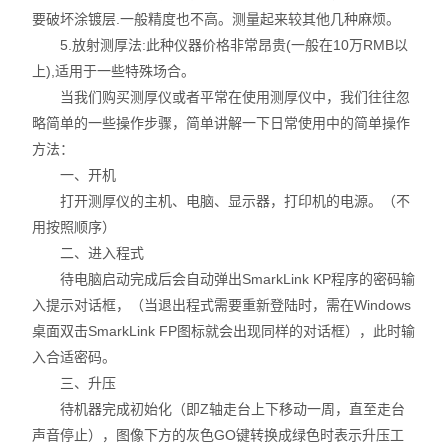
要破坏涂镀层.一般精度也不高。测量起来较其他几种麻烦。
不锈钢分析仪
5.放射测厚法:此种仪器价格非常昂贵(一般在10万RMB以
上),适用于一些特殊场合。
金属合金分析仪
当我们购买测厚仪或者平常在使用测厚仪中，我们往往忽
略简单的一些操作步骤，简单讲解一下日常使用中的简单操作
镀层测厚仪/膜厚仪
方法：
一、开机
维修国内、国外ROHS检测仪
打开测厚仪的主机、电脑、显示器，打印机的电源。（不
口罩设备
用按照顺序）
二、进入程式
光谱仪
待电脑启动完成后会自动弹出SmarkLink KP程序的密码输
入提示对话框，（当退出程式需要重新登陆时，需在Windows
气质联用仪
桌面双击SmarkLink FP图标就会出现同样的对话框），此时输
入合适密码。
RoHS2.0检测仪
三、升压
待机器完成初始化（即Z轴走台上下移动一周，直至走台
声音停止），图像下方的灰色GO键转换成绿色时表示升压工