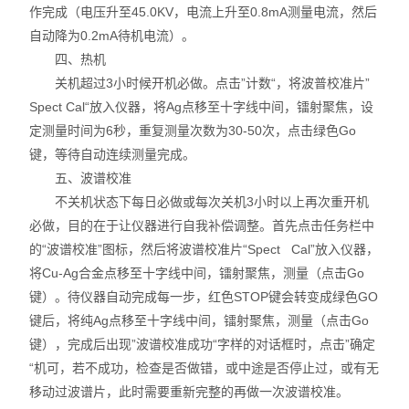
作完成（电压升至45.0KV，电流上升至0.8mA测量电流，然后
自动降为0.2mA待机电流）。
四、热机
关机超过3小时候开机必做。点击”计数“，将波普校准片”
Spect Cal“放入仪器，将Ag点移至十字线中间，镭射聚焦，设
定测量时间为6秒，重复测量次数为30-50次，点击绿色Go
键，等待自动连续测量完成。
五、波谱校准
不关机状态下每日必做或每次关机3小时以上再次重开机
必做，目的在于让仪器进行自我补偿调整。首先点击任务栏中
的“波谱校准”图标，然后将波谱校准片“Spect Cal”放入仪器，
将Cu-Ag合金点移至十字线中间，镭射聚焦，测量（点击Go
键）。待仪器自动完成每一步，红色STOP键会转变成绿色GO
键后，将纯Ag点移至十字线中间，镭射聚焦，测量（点击Go
键），完成后出现”波谱校准成功“字样的对话框时，点击”确定
“机可，若不成功，检查是否做错，或中途是否停止过，或有无
移动过波谱片，此时需要重新完整的再做一次波谱校准。