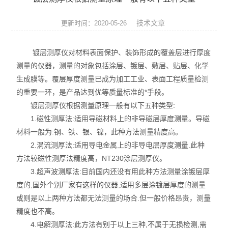
ROHS测试仪
技术文章
更新时间：2020-05-26
ROHS仪器
镀层测厚仪对材料表面保护、装饰形成的覆盖层进行厚度
ROHS分析仪
测量的仪器，测量的对象包括涂层、镀层、敷层、贴层、化学
生成膜等。覆层厚度测量已成为加工工业、表面工程质量检测
卤素检测仪
的重要一环，是产品达到优等质量标准的*手段。
环保检测仪
镀层测厚仪根据测量原理一般有以下五种类型:
1.磁性测厚法:适用导磁材料上的非导磁层厚度测量。导磁
液相色谱仪
材料一般为:钢、铁、银、镍，此种方法测量精度高。
2.涡流测厚法:适用导电金属上的非导电层厚度测量.此种
X射线光谱仪
方法较磁性测厚法精度高，NT230涂层测厚仪。
3.超声波测厚法:目前国内还没有用此种方法测量涂镀层厚
矿石分析仪
度的,国外个别厂家有这样的仪器,适用多层涂镀层厚度的测量
或则是以上两种方法都无法测量的场合.但一般价格昂贵，测量
合金分析仪
精度也不高。
元素分析仪
4.电解测厚法:此方法有别于以上三种,不属于无损检测,需