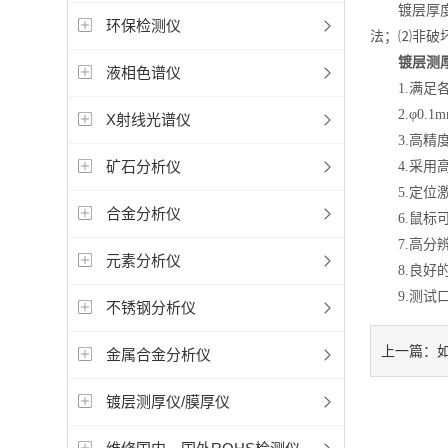
镀层厚度的
环保检测仪
法；⑵非破
镀层测厚
液相色谱仪
1.满足各
2.φ0.1
X射线光谱仪
3.高精度移
矿石分析仪
4.采用高
5.定位激
合金分析仪
6.鼠标可
7.高分辨
元素分析仪
8.良好的
9.测试口
不锈钢分析仪
上一篇：
金属合金分析仪
镀层测厚仪/膜厚仪