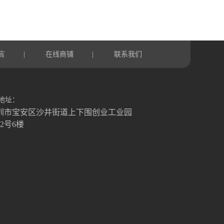
言
在线商铺
联系我们
|
|
地址：
圳市宝安区沙井街道上下围创业工业园
栋2号6楼