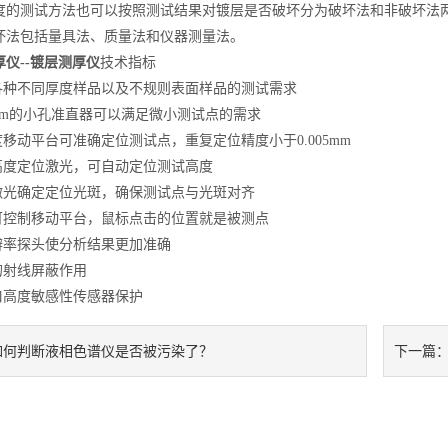
测试方法也可以按照测试结果对镀层是否破坏分为破坏法和非破坏法两
坏法包括量具法、质量法和仪器测量法。
仪--镀层测厚仪
技术指标
种不同厚度样品以及不规则表面样品的测试需求
mm的小孔准直器可以满足微小测试点的需求
动平台可准确定位测试点，重复定位精度小于0.005mm
度定位激光，可自动定位测试高度
光确定定位光斑，确保测试点与光斑对齐
控制移动平台，鼠标点击的位置就是被测点
率探头使分析结果更加准确
射线屏蔽作用
高度敏感性传感器保护
如何判断液相色谱仪是否被污染了？
下一篇