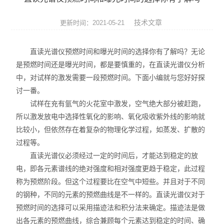
ROHS测试仪
技术文章
更新时间：2021-05-21
ROHS仪器
直读光谱仪预燃时间和曝光时间的选择你有了解吗？无论
ROHS分析仪
是预燃时间还是曝光时间，都是要慎重的，在直读光谱仪分析
中，对试样的激发需要一段预燃时间。下面小编就与您好好探
卤素检测仪
讨一番。
环保检测仪
试样在充有氩气的火花室中激发，空气绝大部分被赶跑，
所以激发放电中选择性氧化的影响、氧化吸收紫外线的影响就
液相色谱仪
比较小，但依然存在着复杂的物理化学过程，如蒸发、扩散的
过程等。
X射线光谱仪
直读光谱仪必须经过一定的时间后，才能达到稳定的放
电，即各元素谱线的绝对强度和相对强度更趋于稳定，此过程
矿石分析仪
称为预燃阶段。但这个过程要比在空气中短些。并且对于不同
的钢种，不同的元素的预燃曲线是不一样的。直读光谱仪对于
合金分析仪
预燃时间的选择可以采用描迹法和积分法来确定。描迹法是做
元素分析仪
出各元素的预燃曲线，综合兼顾每个元素达到稳定的时间、确