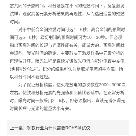
定共同的予燃时间。积分法是在不同的预燃时间下，反复激发
不锈钢分析仪
试样，观察其各元素分析结果的再现性，从而选出适当的预燃
时间。
金属合金分析仪
对于中低合金钢预燃时间可选4—6秒；高合金钢的预燃时
间可选5—8秒；易切削钢的预燃时间可为10—30秒。但必须
镀层测厚仪/膜厚仪
指出预燃时间的长短与光源性能有关，能量大的，预燃时间就
会短些。曝光时间的确定，主要取决于激发样品中元素分析的
维修国内、国外ROHS检测仪
再现性好坏。曝光过程是直读光谱仪光电流向积分电容中充电
口罩设备
(也称积分)过程。积分的结果可认为是取光电流的平均值，所
以积分时间不要过短。
光谱仪
为了保证分析精度，使火花放电的总次数在2000--3000次
左右。使铁和分析元素的光强值和比值比较适中。在正常分析
气质联用仪
时，曝光时间一般采用3—5秒。但必须指出，直读光谱仪曝光
时间长短与光源的能量大小有关。
RoHS2.0检测仪
钢铁行业为什么需要ROHS测试仪
上一篇：