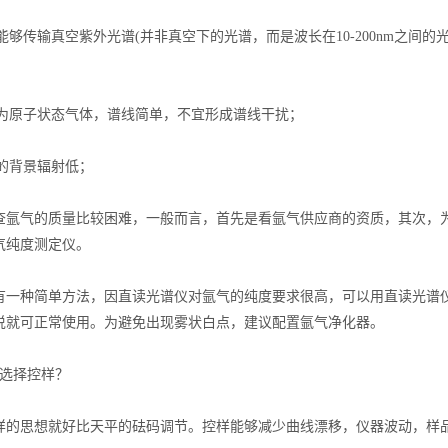
够传输真空紫外光谱(并非真空下的光谱，而是波长在10-200nm之间的
为原子状态气体，谱线简单，不宜形成谱线干扰；
的背景辐射低；
气的质量比较困难，一般而言，首先是看氩气供应商的资质，其次，为
气纯度测定仪。
种简单方法，因直读光谱仪对氩气的纯度要求很高，可以用直读光谱仪
说就可正常使用。为避免出现雾状白点，建议配置氩气净化器。
选择控样？
思想就好比天平的砝码调节。控样能够减少曲线漂移，仪器波动，样品