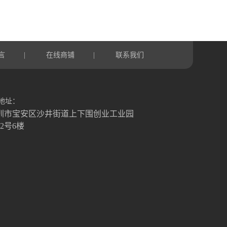
言
在线商铺
联系我们
|
|
地址：
圳市宝安区沙井街道上下围创业工业园
栋2号6楼