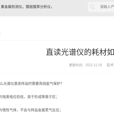
，重金属检测仪，镀层膜厚分析仪，
0分析仪，rohs十项检测仪，邻苯检
章
直读光谱仪的耗材
技术
更新时间：2021-11-19
光谱仪激发样品时需要高纯氩气保护？
的电离电位较低，易于形成等离子区；
为惰性气体，不会与样品金属蒸气反应；