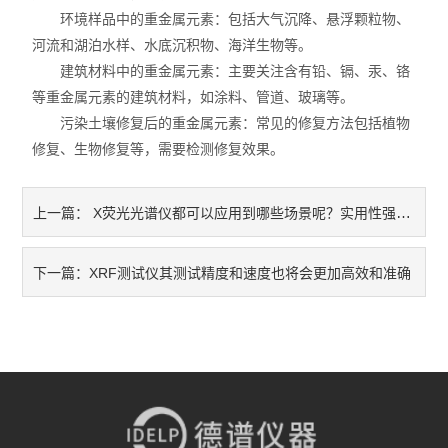
环境样品中的重金属元素：包括大气沉降、悬浮颗粒物、
不锈钢分析仪
河流和湖泊水样、水底沉积物、海洋生物等。
建筑材料中的重金属元素：主要关注含有铅、镉、汞、铬
金属合金分析仪
等重金属元素的建筑材料，如涂料、管道、玻璃等。
污染土壤修复后的重金属元素：常见的修复方法包括植物
镀层测厚仪/膜厚仪
修复、生物修复等，需要检测修复效果。
维修国内、国外ROHS检测仪
X荧光光谱仪都可以应用到哪些场景呢？实用性强不强呢?
上一篇：
口罩设备
光谱仪
XRF测试仪其测试精度和速度也将会更加高效和准确
下一篇：
气质联用仪
RoHS2.0检测仪