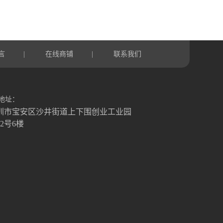
言
在线商铺
联系我们
|
|
地址：
圳市宝安区沙井街道上下围创业工业园
栋2号6楼