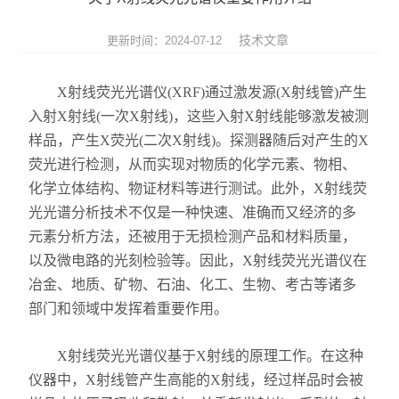
ROHS测试仪
技术文章
更新时间：2024-07-12
ROHS仪器
X射线荧光光谱仪(‌XRF)‌通过激发源(‌X射线管)‌产生
ROHS分析仪
入射X射线(‌一次X射线)‌，‌这些入射X射线能够激发被测
样品，‌产生X荧光(‌二次X射线)‌。‌探测器随后对产生的X
卤素检测仪
荧光进行检测，‌从而实现对物质的化学元素、‌物相、‌
环保检测仪
化学立体结构、‌物证材料等进行测试。‌此外，‌X射线荧
光光谱分析技术不仅是一种快速、‌准确而又经济的多
液相色谱仪
元素分析方法，‌还被用于无损检测产品和材料质量，‌
以及微电路的光刻检验等。‌因此，‌X射线荧光光谱仪在
X射线光谱仪
冶金、‌地质、‌矿物、‌石油、‌化工、‌生物、‌‌考古等诸多
矿石分析仪
部门和领域中发挥着重要作用。‌
合金分析仪
X射线荧光光谱仪基于X射线的原理工作。在这种
仪器中，X射线管产生高能的X射线，经过样品时会被
元素分析仪