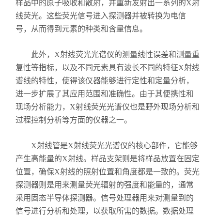
样品中的原子吸收和散射，并重新发射出一系列的X射
线荧光。这些荧光信号进入探测器并被转换为电信
不锈钢分析仪
号，从而得到元素的种类和含量信息。
金属合金分析仪
此外，‌X射线荧光光谱仪的测量线性误差和测量重
镀层测厚仪/膜厚仪
复性等指标，‌以及不同元素具有波长不同的特征X射线
谱线的特性，‌使得该仪器能够进行定性和定量分析，‌
维修国内、国外ROHS检测仪
进一步扩展了其应用范围和准确性。‌由于其便携性和
现场分析能力，‌X射线荧光光谱仪也是野外现场分析和
口罩设备
过程控制分析等方面的仪器之一。‌
光谱仪
X射线管是X射线荧光光谱仪的核心部件，它能够
气质联用仪
产生高能量的X射线。样品支架则是将样品放置在固定
位置，确保X射线的照射位置和角度都是一致的。荧光
RoHS2.0检测仪
探测器则是用来测量荧光辐射的强度和能量的，通常
采用固态半导体探测器。信号处理器用来对测量到的
信号进行分析和处理，以获取所需的数据。数据处理