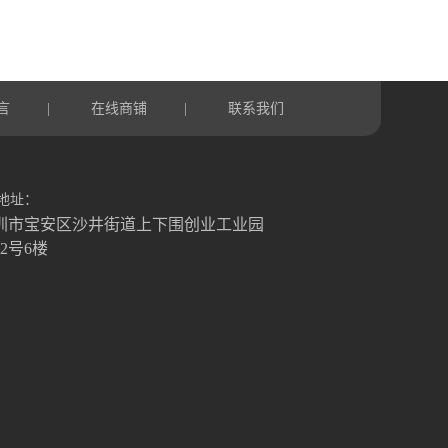
言
在线商铺
联系我们
|
|
地址：
圳市宝安区沙井街道上下围创业工业园
栋2号6楼