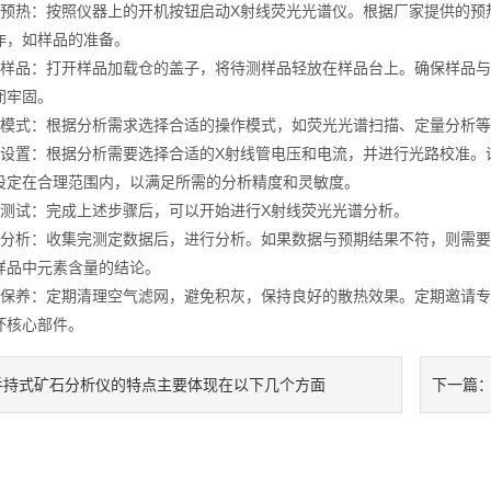
热：按照仪器上的开机按钮启动X射线荧光光谱仪。根据厂家提供的预
作，如样品的准备。
品：打开样品加载仓的盖子，将待测样品轻放在样品台上。确保样品与
闭牢固。
式：根据分析需求选择合适的操作模式，如荧光光谱扫描、定量分析等
置：根据分析需要选择合适的X射线管电压和电流，并进行光路校准。
设定在合理范围内，以满足所需的分析精度和灵敏度。
试：完成上述步骤后，可以开始进行X射线荧光光谱分析。
析：收集完测定数据后，进行分析。如果数据与预期结果不符，则需要
样品中元素含量的结论。
养：定期清理空气滤网，避免积灰，保持良好的散热效果。定期邀请专
坏核心部件。
手持式矿石分析仪的特点主要体现在以下几个方面
下一篇