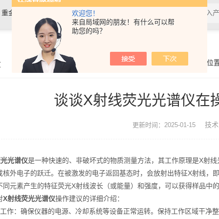
，重金属检测仪，镀层膜厚分析仪，
欢迎您！
来自局域网的朋友！有什么可以帮
助您的吗？
0分析仪，rohs十项检测仪，邻苯检
章
你的位
谈谈X射线荧光光谱仪在
技术
更新时间：2025-01-15
光光谱仪
是一种快速的、非破坏式的物质测量方法，其工作原理是X射线
成核外电子的跃迁。在被激发的电子返回基态时，会放射出特征X射线，即
不同元素产生的特征荧光X射线波长（或能量）和强度，可以获得样品中
对
X射线荧光光谱仪
操作建议的详细介绍：
作：确保仪器的电源、冷却系统等设备正常运转。保持工作区域干净整