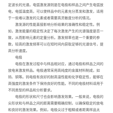
定波长的光谱。电弧激发源则是在电极和样品之间产生电弧放
不锈钢分析仪
电，电弧温度高，可以使样品中的元素充分蒸发和激发，适用
于一些难以激发的元素或者需要高灵敏度分析的情况。
金属合金分析仪
激发源的性能直接影响分析结果的准确性和稳定性。例
如，激发能量的稳定性决定了每次激发产生的光谱强度是否一
镀层测厚仪/膜厚仪
致，从而影响元素的定量分析。激发频率也是一个重要的参
数，较高的激发频率可以在短时间内获取足够的光谱信号，提
维修国内、国外ROHS检测仪
高分析速度。
口罩设备
电极
电极在激发过程中与样品相对应，通过电极和样品之间的
光谱仪
放电来激发样品。电极通常采用高纯度的金属材料制成，如
钨、铜等。钨电极有良好的耐高温性能和化学稳定性，能够在
气质联用仪
高强度的激发条件下保持良好的性能。不同的电极材料适用于
不同类型的样品和分析要求。
RoHS2.0检测仪
电极的形状和尺寸也会影响激发效果。一般来说，电极的
尖形状和与样品之间的距离需要精确控制，以确保稳定的放电
和良好的激发效果。例如，电极尖过于粗糙或者距离样品太