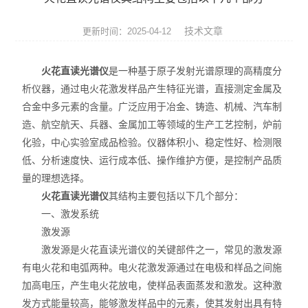
ROHS测试仪
技术文章
更新时间：2025-04-12
ROHS仪器
火花直读光谱仪
是一种基于原子发射光谱原理的高精度分
ROHS分析仪
析仪器，通过电火花激发样品产生特征光谱，直接测定金属及
合金中多元素的含量。广泛应用于冶金、铸造、机械、汽车制
卤素检测仪
造、航空航天、兵器、金属加工等领域的生产工艺控制，炉前
环保检测仪
化验，中心实验室成品检验。仪器体积小、稳定性好、检测限
低、分析速度快、运行成本低、操作维护方便，是控制产品质
液相色谱仪
量的理想选择。
火花直读光谱仪
其结构主要包括以下几个部分：
X射线光谱仪
一、激发系统
激发源
矿石分析仪
激发源是火花直读光谱仪的关键部件之一，常见的激发源
有电火花和电弧两种。电火花激发源通过在电极和样品之间施
合金分析仪
加高电压，产生电火花放电，使样品表面蒸发和激发。这种激
元素分析仪
发方式能量较高，能够激发样品中的元素，使其发射出具有特