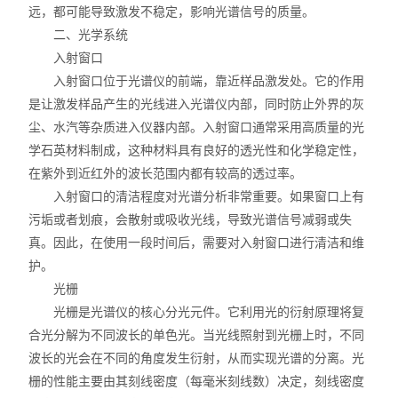
远，都可能导致激发不稳定，影响光谱信号的质量。
二、光学系统
入射窗口
入射窗口位于光谱仪的前端，靠近样品激发处。它的作用
是让激发样品产生的光线进入光谱仪内部，同时防止外界的灰
尘、水汽等杂质进入仪器内部。入射窗口通常采用高质量的光
学石英材料制成，这种材料具有良好的透光性和化学稳定性，
在紫外到近红外的波长范围内都有较高的透过率。
入射窗口的清洁程度对光谱分析非常重要。如果窗口上有
污垢或者划痕，会散射或吸收光线，导致光谱信号减弱或失
真。因此，在使用一段时间后，需要对入射窗口进行清洁和维
护。
光栅
光栅是光谱仪的核心分光元件。它利用光的衍射原理将复
合光分解为不同波长的单色光。当光线照射到光栅上时，不同
波长的光会在不同的角度发生衍射，从而实现光谱的分离。光
栅的性能主要由其刻线密度（每毫米刻线数）决定，刻线密度