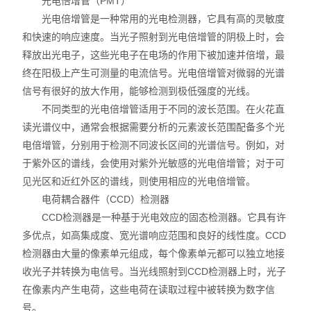
光电倍增管（PMT）
光电倍增管是一种常用的光电检测器，它具有高的灵敏度
和快速的响应速度。当光子照射到光电倍增管的阴极上时，会
释放出光电子，这些光电子在电场的作用下被加速并倍增，最
终在阳极上产生可测量的电流信号。光电倍增管对微弱的光谱
信号有很好的放大作用，能够检测到极低强度的光线。
不同类型的光电倍增管适用于不同的波长范围。在火花直
读光谱仪中，通常会根据需要分析的元素波长范围配备多个光
电倍增管，分别用于检测不同波长区间的光谱信号。例如，对
于紫外区的谱线，会使用对紫外光敏感的光电倍增管；对于可
见光区和近红外区的谱线，则使用相应的光电倍增管。
电荷耦合器件（CCD）检测器
CCD检测器是一种基于光电效应的固态检测器。它具有许
多优点，如高集成度、宽光谱响应范围和良好的线性度。CCD
检测器由大量的像素单元组成，每个像素单元都可以独立地接
收光子并转换为电信号。当光线照射到CCD检测器上时，光子
在像素内产生电荷，这些电荷在读取过程中被转换为数字信
号。