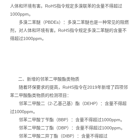
人体和环境有害。RoHS指令规定多溴联苯的含量不得超过
不锈钢分析仪
1000ppm。
多溴二苯醚（PBDEs）：多溴二苯醚也是一种常见的阻燃
金属合金分析仪
剂，对人体和环境有害。RoHS指令规定多溴二苯醚的含量不
得超过1000ppm。
镀层测厚仪/膜厚仪
维修国内、国外ROHS检测仪
口罩设备
二、新增的邻苯二甲酸酯类物质
光谱仪
随着环保要求的提高，RoHS指令在2019年新增了四项邻
苯二甲酸酯类物质的检测项目：
气质联用仪
邻苯二甲酸二（2-乙基己基）酯（DEHP）：含量不得超
过1000ppm。
RoHS2.0检测仪
邻苯二甲酸丁苄酯（BBP）：含量不得超过1000ppm。
邻苯二甲酸二丁酯（DBP）：含量不得超过1000ppm。
邻苯二甲酸二异丁酯（DIBP）：含量不得超过