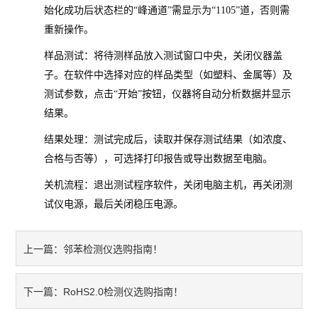
始化成功后状态栏的“峰通道”需显示为“1105”道，否则需
不锈钢分析仪
重新操作。
样品测试
：将待测样品放入测试窗口中央，关闭仪器盖
金属合金分析仪
子。在软件中选择对应的样品类型（如塑料、金属等）及
镀层测厚仪/膜厚仪
测试参数，点击“开始”按钮，仪器将自动分析数据并显示
结果。
维修国内、国外ROHS检测仪
结果处理
：测试完成后，读取并保存测试结果（如浓度、
合格与否等），可选择打印报告或导出数据至电脑。
口罩设备
关机流程
：退出测试程序软件，关闭电脑主机，再关闭测
光谱仪
试仪电源，最后关闭稳压电源。
气质联用仪
邻苯检测仪选购指南！
上一篇：
RoHS2.0检测仪
RoHS2.0检测仪选购指南！
下一篇：