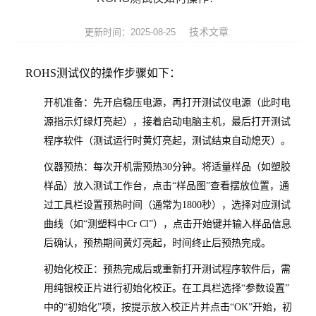
ROHS测试仪
技术文章
更新时间：2025-08-25
ROHS仪器
ROHS测试仪的操作步骤如下
：
ROHS分析仪
开机准备
：先开启稳压电源，再打开测试仪电源（此时电
卤素检测仪
源指示灯绿灯亮起），接着启动电脑主机，最后打开测试
程序软件（测试运行时黄灯亮起，测试结束自动熄灭）。
环保检测仪
仪器预热
：每次开机需预热30分钟。将适量样品（如塑胶
液相色谱仪
样品）放入测试工作台，点击“样品图”查看摆放位置，通
过工具栏设置预热时间（通常为1800秒），选择对应测试
X射线光谱仪
曲线（如“测塑料中Cr Cl”），点击开始键并输入样品信息
矿石分析仪
后确认，预热期间黄灯亮起，时间终止后预热完成。
初始化校正
：预热完成后或重新打开测试程序软件后，需
合金分析仪
用纯银校正片进行初始化校正。在工具栏选择“参数设置”
中的“初始化”项，按提示放入校正片并点击“OK”开始，初
元素分析仪