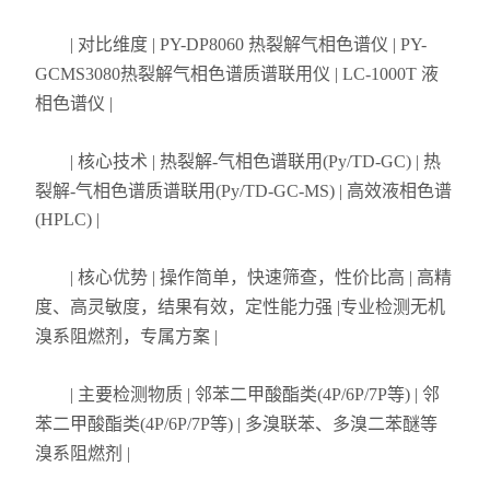
不锈钢分析仪
| 对比维度 | PY-DP8060 热裂解气相色谱仪 | PY-
GCMS3080热裂解气相色谱质谱联用仪 | LC-1000T 液
金属合金分析仪
相色谱仪 |
镀层测厚仪/膜厚仪
| 核心技术 | 热裂解-气相色谱联用(Py/TD-GC) | 热
裂解-气相色谱质谱联用(Py/TD-GC-MS) | 高效液相色谱
维修国内、国外ROHS检测仪
(HPLC) |
口罩设备
| 核心优势 | 操作简单，快速筛查，性价比高 | 高精
光谱仪
度、高灵敏度，结果有效，定性能力强 |专业检测无机
溴系阻燃剂，专属方案 |
气质联用仪
| 主要检测物质 | 邻苯二甲酸酯类(4P/6P/7P等) | 邻
RoHS2.0检测仪
苯二甲酸酯类(4P/6P/7P等) | 多溴联苯、多溴二苯醚等
溴系阻燃剂 |