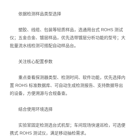
不锈钢分析仪
依据检测样品类型选择
金属合金分析仪
塑胶、线缆、包装等轻质样品，选通用台式 ROHS 测试
仪；五金合金、镀层样品，优先选带镀层分析功能的型号；大
镀层测厚仪/膜厚仪
批量流水线检测可搭配自动样品台。
维修国内、国外ROHS检测仪
关注核心配置参数
口罩设备
重点查看探测器类型、检测时间、软件功能，优先选择内
光谱仪
置 ROHS 标准数据库、可自动生成检测报告、支持数据导出
的设备，方便溯源与合规备查。
气质联用仪
结合使用环境选择
RoHS2.0检测仪
实验室固定检测选台式机型；车间现场快速巡检，可选便
携式 ROHS 测试仪，满足移动抽检需求。