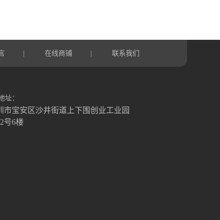
言
在线商铺
联系我们
|
|
地址：
圳市宝安区沙井街道上下围创业工业园
栋2号6楼