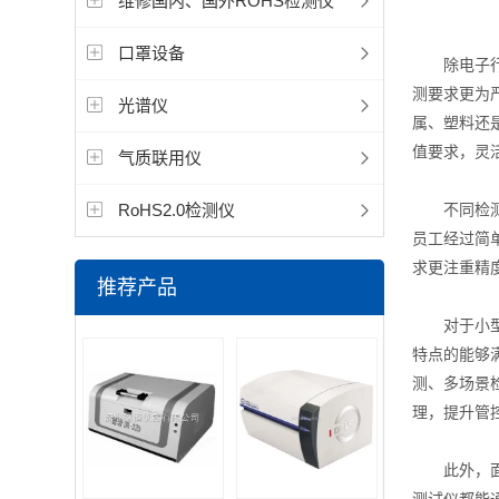
维修国内、国外ROHS检测仪
口罩设备
除电子行业
测要求更为
光谱仪
属、塑料还
值要求，灵
气质联用仪
不同检测场
RoHS2.0检测仪
员工经过简
求更注重精
推荐产品
对于小型企
特点的能够
测、多场景
理，提升管
此外，面对
测试仪都能