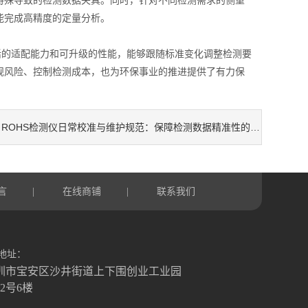
能完成高精度的定量分析。
活的适配能力和可升级的性能，能够跟随标准变化调整检测要
规风险、控制检测成本，也为环保事业的推进提供了有力保
ROHS检测仪日常校准与维护规范：保障检测数据精准性的实操手册
：
言
在线商铺
联系我们
|
|
地址：
圳市宝安区沙井街道上下围创业工业园
栋2号6楼