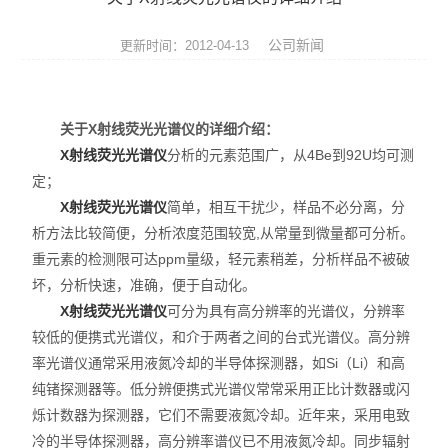
ROHS测试仪
公司新闻
更新时间：2012-04-13
ROHS仪器
ROHS分析仪
关于X射线荧光光谱仪的详细介绍：
X射线荧光光谱仪
分析的元素范围广，从4Be到92U均可测
卤素检测仪
定；
环保检测仪
X射线荧光光谱仪
简单，相互干扰少，样品不必分离，分
析方法比较简便，分析浓度范围较宽,从常量到微量都可分析。
液相色谱仪
重元素的检测限可达ppm量级，轻元素稍差，分析样品不被破
坏，分析快速，准确，便于自动化。
X射线光谱仪
X射线荧光光谱仪
可分为具有高分辨率的光谱仪，分辨率
较低的便携式光谱仪，和介于两者之间的台式光谱仪。高分辨
矿石分析仪
率光谱仪通常采用液氮冷却的半导体探测器，如Si（Li）和高
纯锗探测器等。低分辨便携式光谱仪常常采用正比计数器或闪
合金分析仪
烁计数器为探测器，它们不需要液氮冷却。近年来，采用电致
元素分析仪
冷的半导体探测器，高分辨率谱仪已不用液氮冷却。同步辐射