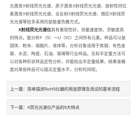
光激发X射线荧光光谱、质子激发X射线荧光光谱、放射性同位
不锈钢分析仪
素激发X射线荧光光谱、全反射X射线荧光光谱、微区X射线荧
光光谱等较多采用的是能量色散方式。
金属合金分析仪
X射线荧光光谱仪
具有重现性好，测量速度快，灵敏度高
的特点。能分析F（9）～U（92）之间所有元素。样品可以是
镀层测厚仪/膜厚仪
固体、粉末、熔融片，液体等，分析对象适用于炼钢、有色金
属、水泥、陶瓷、石油、玻璃等行业样品。无标半定量方法可
维修国内、国外ROHS检测仪
以对各种形状样品定性分析，并能给出半定量结果，结果准确
口罩设备
度对某些样品可以接近定量水平，分析时间短。
光谱仪
简单描述RoHS仪器的用途原理及测试的基本流程
上一篇：
气质联用仪
X荧光光谱仪产品的9大特点
下一篇：
RoHS2.0检测仪