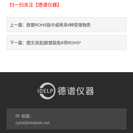
扫一扫关注【德谱仪器】
不锈钢分析仪
欧盟ROHS指令或再添4种受限物质
上一篇：
金属合金分析仪
镀层测厚仪/膜厚仪
图文消息]欧盟豁免8项ROHS*
下一篇：
维修国内、国外ROHS检测仪
口罩设备
光谱仪
气质联用仪
RoHS2.0检测仪
邮箱：
oyhd@delptek.net