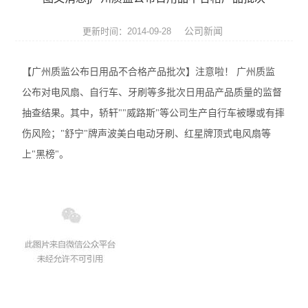
ROHS测试仪
公司新闻
更新时间：2014-09-28
ROHS仪器
【广州质监公布日用品不合格产品批次】注意啦！ 广州质监
ROHS分析仪
公布对电风扇、自行车、牙刷等多批次日用品产品质量的监督
卤素检测仪
抽查结果。其中，轿轩""威路斯"等公司生产自行车被曝或有摔
伤风险；"舒宁"牌声波美白电动牙刷、红星牌顶式电风扇等
环保检测仪
上"黑榜"。
液相色谱仪
X射线光谱仪
矿石分析仪
合金分析仪
元素分析仪