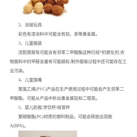
不锈钢分析仪
2、涂层玩具
金属合金分析仪
彩色有漆涂料中可能含有铅、汞等重金属。
镀层测厚仪/膜厚仪
3、儿童服装
烫胶图案有可能含有邻苯二甲酸酯这种已经*的塑化剂;衣
维修国内、国外ROHS检测仪
物面料中的甲醛含量有可能超标;制作服装过程中还可能存在工
口罩设备
业污染。
4、儿童围嘴
光谱仪
聚氯乙烯(PVC)产品在生产使用过程中可能会产生邻苯二
气质联用仪
甲酸酯，可能从产品中析出重金属铅和二噁英。
5、婴儿奶瓶/学饮杯/吸管杯
RoHS2.0检测仪
聚碳酸酯(PC)材质的塑料制品，可能会释放出双酚
A(BPA)。