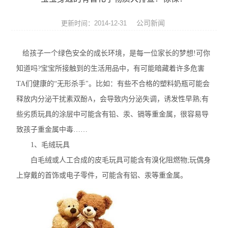
ROHS测试仪
公司新闻
更新时间：2014-12-31
ROHS仪器
给孩子一个绿色安全的成长环境，是每一位家长的梦想!可你
ROHS分析仪
知道吗?宝宝所接触到的生活用品中，有可能暗藏着许多危害
卤素检测仪
TA们健康的“无形杀手"。比如：有些不合格的塑料奶瓶可能会
释放内分泌干扰素双酚A，会导致内分泌失调，诱发性早熟;有
环保检测仪
些劣质玩具的涂层中可能含有铅、汞、镉等重金属，很容易导
液相色谱仪
致孩子重金属中毒……
1、毛绒玩具
X射线光谱仪
白毛绒或人工合成的皮毛玩具可能含有溴化阻燃物;玩偶身
上穿戴的首饰或电子零件，可能含有铝、汞等重金属。
矿石分析仪
合金分析仪
元素分析仪