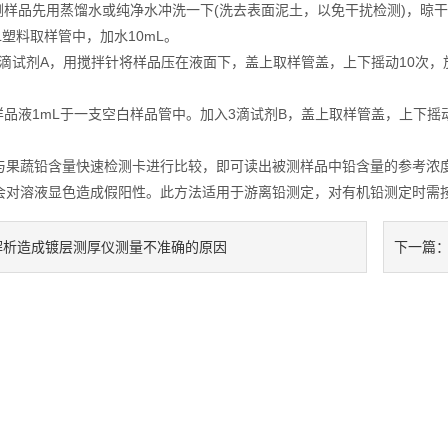
样品先用蒸馏水或纯净水冲洗一下(洗去表面泥土，以免干扰检测)，晾干
mL塑料取样管中，加水10mL。
滴试剂A，用搅拌针将样品压在液面下，盖上取样管盖，上下摇动10次，放
品液1mL于一支空白样品管中。加入3滴试剂B，盖上取样管盖，上下摇动
蔬铅含量快速检测卡进行比较，即可读出被测样品中铅含量的参考浓度
会对溶液显色造成假阳性。此方法适用于游离铅测定，对有机铅测定时需
解析造成镀层测厚仪测量不准确的原因
下一篇