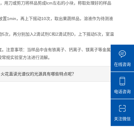
，用刀或剪刀将样品剪成lcm左右的小块，称取处理好的样品
置1min，再上下摇动10次，取出果蔬样品，溶液作为待测液
5次，再分别加入2滴试剂C和2滴试剂D，上下摇动5次，室温
。注意事项：当样品中含有铁离子、钙离子、镁离子等金属
按常规实验室方法进行消解。
在线咨询
火花直读光谱仪的光源具有哪些特点呢？
：
电话咨询
关注微信