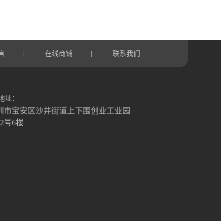
言
在线商铺
联系我们
|
|
地址：
圳市宝安区沙井街道上下围创业工业园
栋2号6楼