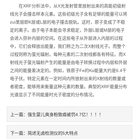
在XRF分析法中，从X光发射管里放射出来的高能初级射
不锈钢分析仪
线光子会撞击样本元素。这些初级光子含有足够的能量可以将
zui里层即K层或L层的电子撞击脱轨。这时，原子变成了不稳
金属合金分析仪
定的离子。由于电子本能会寻求稳定，外层L层或M层的电子
会进入弥补内层的空间。在这些电子从外层进入内层的过程
镀层测厚仪/膜厚仪
中，它们会释放出能量，我们称之为二次X射线光子。而整个
过程则称为萤光辐射。每种元素的二次射线都各有特征。而X
维修国内、国外ROHS检测仪
射线光子萤光辐射产生的能量是由电子转换过程中内层和外层
口罩设备
之间的能量差决定的。例如，铁原子Fe的Kα能量大约是6.4千
电子伏。特定元素在一定时间内所放射出来的X射线的数量或
光谱仪
者密度，能够用来衡量这种元素的数量。典型的XRF能量分布
光谱显示了不同能量时光子密度的分布情况。
气质联用仪
RoHS2.0检测仪
强生婴儿爽身粉致癌被罚4.7亿！！！！
上一篇：
简述无卤检测仪的5大特点
下一篇：