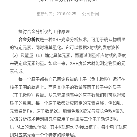
ROHS测试仪
公司新闻
更新时间：2016-02-25
ROHS仪器
探讨合金分析仪的工作原理
ROHS分析仪
合金分析仪
是一种XRF光谱分析技术，可用于确认物质里
的特定元素，同时将其量化。它可以根据X射线的发射波长
卤素检测仪
（λ）及能量（E）确定具体元素，而通过测量相应射线的密度
环保检测仪
来确定此元素的量。如此一来，XRF度普术就能测定物质的元
素构成。
液相色谱仪
每一个原子都有自己固定数量的电子（负电微粒）运行在
核子周围的轨道上。而且其电子的数量等同于核子中的质子
X射线光谱仪
（正电微粒）数量。从元素周期表中的原子数我们则可以得知
质子的数目。每一个原子数都对应固定的元素名称，例如铁，
矿石分析仪
元素名是Fe，原子数是26。能量色散X萤光与波长色散X萤光
光谱分析技术特别研究与应用了zui里层三个电子轨道即K，
合金分析仪
L，M上的活动情况，其中K轨道zui为接近核子，每个电子轨道
元素分析仪
则对应某元素一个个特定的能量层。