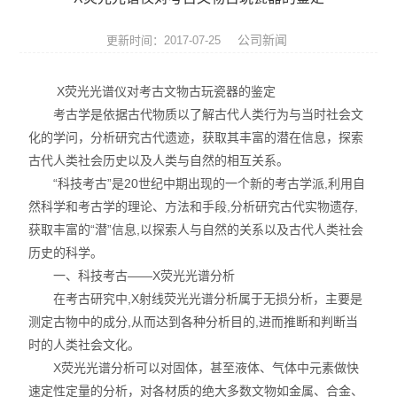
ROHS测试仪
公司新闻
更新时间：2017-07-25
ROHS仪器
X荧光光谱仪对考古文物古玩瓷器的鉴定
ROHS分析仪
考古学是依据古代物质以了解古代人类行为与当时社会文
化的学问，分析研究古代遗迹，获取其丰富的潜在信息，探索
卤素检测仪
古代人类社会历史以及人类与自然的相互关系。
环保检测仪
“科技考古”是20世纪中期出现的一个新的考古学派,利用自
然科学和考古学的理论、方法和手段,分析研究古代实物遗存,
液相色谱仪
获取丰富的“潜”信息,以探索人与自然的关系以及古代人类社会
历史的科学。
X射线光谱仪
一、科技考古——X荧光光谱分析
在考古研究中,X射线荧光光谱分析属于无损分析，主要是
矿石分析仪
测定古物中的成分,从而达到各种分析目的,进而推断和判断当
时的人类社会文化。
合金分析仪
X荧光光谱分析可以对固体，甚至液体、气体中元素做快
元素分析仪
速定性定量的分析，对各材质的绝大多数文物如金属、合金、