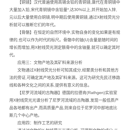
【铜镜】汉代普遍使用高锡含铅的青铜镜,唐代在青铜镜中
大量加入铅,宋代青铜镜中含铅量*,达30%以上,并开始加入锌,
元以后大量使用白铜镜,明中期后使用黄铜镜,通过X射线荧光分
析就可以推断它们的年代。
【骨骼】在恒定的自然环境中,实物自身的变化如果是有规
律的,也可以作为时代的标尺。骨骼中的铀(U)含量是随时间的
增长而增加,用X射线荧光测定骸骨中的含铀量,就可以确定其时
代。
应用三：文物产地及其矿料来源分析
文物通过X射线荧光分析可知其成分,经聚类分析和其他方
法的旁证,可确定其产地及其矿料来源。这可为研究先民迁移路
线和各种文化之间的关系,提供有意义的信息。
【尼罗河流域的古陶器】德国的拉德肯(Rathgen)实验室
用X射线荧光光谱分析了尼罗河流域的古陶器,发现一般低质产
品各地都有出产,而高质量产品,则来自位于尼罗河中部地底比
斯几个中心产地。
应用四：制作工艺的研究