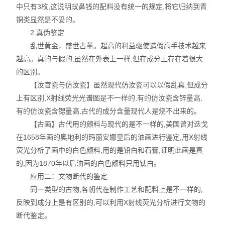
中只有3枚,这说明蚁鼻钱的配料没有统一的规定,将它归纳到青
铜类显然是不妥的。
2.真伪鉴定
乱世黄金，盛世古董。超高的利益驱使造假高手技术越来
越高。真的与假的,虽然在外表上一样,但在成分上存在着很大
的区别。
【汝官瓷与仿汝瓷】虽然现代仿汝瓷可以以假乱真,但成分
上有区别,X射线荧光光谱图是不一样的,有的仿汝瓷含锌量高,
有的仿汝瓷含锶量高,古代的成分含量现代人是烧不出来的。
【古画】古代用的颜料与现代的是不一样的,美国曾对迭戈
在1658年画的奥地利的玛丽安娜皇后的油画进行鉴定,用X射线
荧光分析了画中的白色颜料,用的是铅白和石膏,证明此画是真
的,因为1870年以后油画的白色颜料只用钛白。
应用二：文物断代的鉴定
同一类型的古物,各朝代在制作工艺和配料上是不一样的,
反映到成分上是有区别的,可以利用X射线荧光分析进行文物的
断代鉴定。