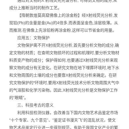
通过对文物的X 射线荧光光谱分析, 可得到文物的成分,从
成分上推断当时的制作工艺。
【隋朝敦煌莫高窟佛像上的涂金粉】经X射线荧光分析,发
现铅(Pb)的含量是金(Au)的4倍多,而表面呈金色,涂层极薄。从
而推测,在佛像上先涂铅粉再涂金粉,这样可以节省金的用量。
应用五：文物保护
文物保护离不开X射线荧光分析,首先要分析文物的成分,确
定文物的材质；在查明文物损坏的过程和机理时,要分析文物材
料质变产物的成分；保护得如何,也要通过X射线荧光分析来观
察文物的成分有无变化。在研究文物在地下埋葬环境时,地下水
和文物周围的土壤的成分也要靠X射线荧光分析来确定。在研
究文物保护的*环境时,要用X射线荧光技术分析文物周围大气中
的气溶胶和化学污染物。因此,X射线荧光分析是文物保护工作
的“眼睛”。
三、科技考古的意义
利用科技检测仪器，会改善当下国内文物艺术品鉴定市场
“十个专家、九个意见”、“鉴定证书漫天飞”的混乱状况，使文
物艺术品鉴定行业进一步得到规范，有助于我国文化产业的繁