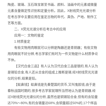
陶瓷、玻璃、玉石珠宝甚至书画、颜料、油画中的元素或微量
不锈钢分析仪
元素含量做定性识别和定量分析。因此，X射线荧光光谱分析
在考古学中主要应用在鉴定古物的年代、真伪、产地、制作工
金属合金分析仪
艺等方面。
二、X荧光光谱分析在考古中的应用
镀层测厚仪/膜厚仪
应用一：文物的鉴定
1.材质鉴定
维修国内、国外ROHS检测仪
有些文物用肉眼就可以分辨是陶器还是青铜器；有些文物
口罩设备
用肉眼就不好分辨,考古学家们有时为一件文物是什么材质争论
不休。
光谱仪
【汉代白金三品】有人认为汉代白金三品是银的,有人认为
是锡铅合金,有人还从合金的组成上推断是锡,经X射线荧光光谱
气质联用仪
仪的分析,结果是铅。
【蚁鼻钱】蚁鼻钱是先秦楚国的货币,又叫鬼脸钱,由于是
RoHS2.0检测仪
春秋战国时期的,很多考古学家就理所当然地认为是青铜器,经
过X射线荧光光谱仪的分析,虽然也是铜锡铅合金,但有的含铅量
达70%～80%,有的含锡量达68%,含铜量超过50%的,17个样品