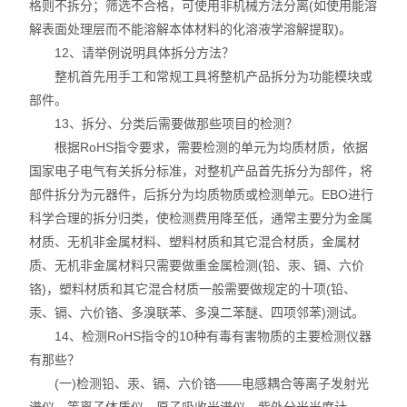
格则不拆分；筛选不合格，可使用非机械方法分离(如使用能溶
解表面处理层而不能溶解本体材料的化溶液学溶解提取)。
12、请举例说明具体拆分方法？
整机首先用手工和常规工具将整机产品拆分为功能模块或
部件。
13、拆分、分类后需要做那些项目的检测？
根据RoHS指令要求，需要检测的单元为均质材质，依据
国家电子电气有关拆分标准，对整机产品首先拆分为部件，将
部件拆分为元器件，后拆分为均质物质或检测单元。EBO进行
科学合理的拆分归类，使检测费用降至低，通常主要分为金属
材质、无机非金属材料、塑料材质和其它混合材质，金属材
质、无机非金属材料只需要做重金属检测(铅、汞、镉、六价
铬)，塑料材质和其它混合材质一般需要做规定的十项(铅、
汞、镉、六价铬、多溴联苯、多溴二苯醚、四项邻苯)测试。
14、检测RoHS指令的10种有毒有害物质的主要检测仪器
有那些？
(一)检测铅、汞、镉、六价铬——电感耦合等离子发射光