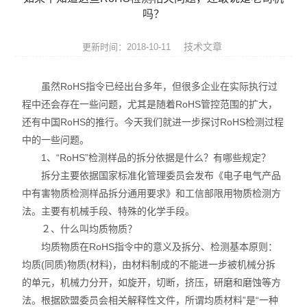
ROHS测试仪
吗？
ROHS仪器
技术文章
更新时间：2018-10-11
ROHS分析仪
虽然RoHS指令已经出台多年，但很多企业在实际执行过
程中还会存在一些问题，尤其是随着RoHS管控范围的扩大，
卤素检测仪
还有中国RoHS的推行。今天我们就进一步探讨RoHS检测过程
中的一些问题。
环保检测仪
1、“RoHS”检测样品的拆分依据是什么？有哪些规定？
液相色谱仪
拆分主要依据国家标准化管理委员会发布《电子电气产品
中有害物质检测样品拆分通用要求》和工信部限用物质检测方
X射线光谱仪
法。主要有机械手段、特殊的化学手段。
２、什么叫均质物质？
矿石分析仪
均质物质在RoHS指令中的意义及拆分、检测基本原则：
均质(同质)物质(材料)，由材料制成的不能进一步被机械分拆
合金分析仪
的单元，机械力分开，如旋开，切断，挤压，研磨和磨蚀等方
法。根据欧盟委员会相关解释性文件，所谓均质材料”是“一种
元素分析仪