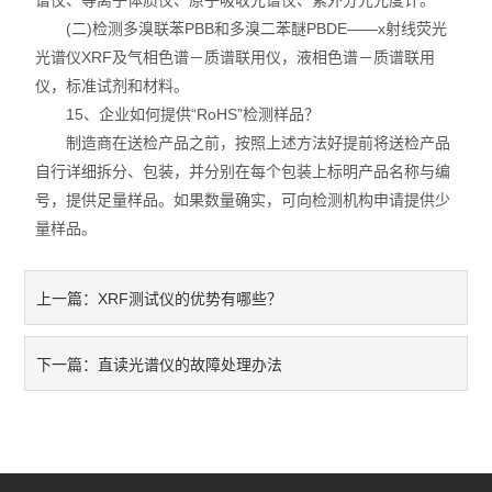
谱仪、等离子体质仪、原子吸收光谱仪、紫外分光光度计。
(二)检测多溴联苯PBB和多溴二苯醚PBDE——x射线荧光
光谱仪XRF及气相色谱－质谱联用仪，液相色谱－质谱联用
仪，标准试剂和材料。
15、企业如何提供“RoHS”检测样品？
制造商在送检产品之前，按照上述方法好提前将送检产品
自行详细拆分、包装，并分别在每个包装上标明产品名称与编
号，提供足量样品。如果数量确实，可向检测机构申请提供少
量样品。
XRF测试仪的优势有哪些？
上一篇：
直读光谱仪的故障处理办法
下一篇：