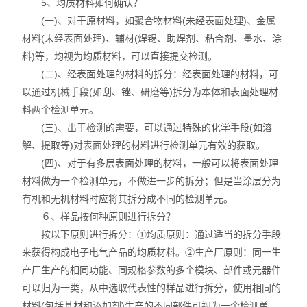
5、均质材料如何确认？
(一)、对于原材料，如聚合物材料(未经表面处理)、金属
材料(未经表面处理)、辅材(焊锡、助焊剂、粘合剂、墨水、涂
料)等，均视为均质材料，可以直接提交检测。
(二)、经表面处理的材料的拆分：经表面处理的材料，可
以通过机械手段(如刮、锉、研磨等)拆分为本体和表面处理材
料两个检测单元。
(三)、出于检测的需要，可以通过特殊的化学手段(如溶
解、提取等)对表面处理的材料进行检测单元有效的获取。
(四)、对于有多层表面处理的材料，一般可以将表面处理
材料做为一个检测单元，不做进一步的拆分；但是当涂层分为
有机和无机材料时应将其拆分成不同的检测单元。
６、样品按何种原则进行拆分？
按以下原则进行拆分：①均质原则：通过适当的拆分手段
来获得构成电子电气产品的均质材料。②生产厂原则：同一生
产厂生产的相同功能、同规格参数的多个模块、部件或元器件
可以归为一类，从中选取代表性的样品进行拆分，使用相同的
材料(包括基材和添加剂)生产的不同部件可视为一个检测单