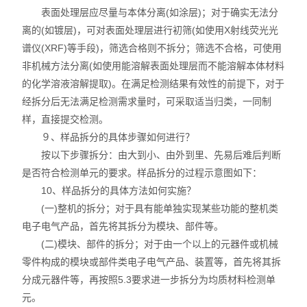
表面处理层应尽量与本体分离(如涂层)；对于确实无法分
离的(如镀层)，可对表面处理层进行初筛(如使用X射线荧光光
谱仪(XRF)等手段)，筛选合格则不拆分；筛选不合格，可使用
非机械方法分离(如使用能溶解表面处理层而不能溶解本体材料
的化学溶液溶解提取)。在满足检测结果有效性的前提下，对于
经拆分后无法满足检测需求量时，可采取适当归类，一同制
样，直接提交检测。
９、样品拆分的具体步骤如何进行？
按以下步骤拆分：由大到小、由外到里、先易后难后判断
是否符合检测单元的要求。样品拆分的过程示意图如下：
10、样品拆分的具体方法如何实施？
(一)整机的拆分；对于具有能单独实现某些功能的整机类
电子电气产品，首先将其拆分为模块、部件等。
(二)模块、部件的拆分；对于由一个以上的元器件或机械
零件构成的模块或部件类电子电气产品、装置等，首先将其拆
分成元器件等，再按照5.3要求进一步拆分为均质材料检测单
元。