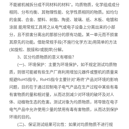
不能被机械拆分成不同材料的材料”。均质物质，化学组成成分
不锈钢分析仪
相同、分布均衡、其物理性能、化学性质相同的物质。如均匀
的金属、合金、塑料、树脂、陶瓷、玻璃、纸、木板、电镀和
金属合金分析仪
涂层.能用常规工具将之从电气或电子设备上分离出来的小部
分，且不损害分离出的那部分的原有功能。某一单元而不损害
镀层测厚仪/膜厚仪
其原先的功能。借助常规手段(不施行化学方法)用简单的方法
(如旋松、脱接和/或脱焊)分解。
维修国内、国外ROHS检测仪
3、区分均质物质的意义有哪些？
(一)、环境保护：主要为环境保护，如不规定测试均质物
口罩设备
质，则很可能被有些生产厂商利用增加元器件或整机的质量来
光谱仪
规避RoHS指令。RoHS指令主要针对“寿终”产品对环境的影响
问题，目的在于通过控制电子电气产品在生产过程中某些有毒
气质联用仪
有害物质的量和相对量，从而达到减少对环境的破坏及对人
体、动植物生态的危害。测试对象为均质物质，将导致在电子
RoHS2.0检测仪
电气产品中允许使用少量的禁用有毒有害物质，从而达到保护
环境的目的。
(二)、保证测试结果可比性：如果对均质物质不进行规