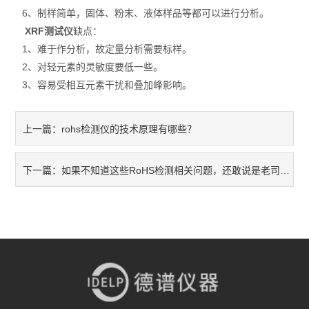
6、制样简单，固体、粉末、液体样品等都可以进行分析。
不锈钢分析仪
XRF测试仪
缺点：
1、难于作分析，故定量分析需要标样。
金属合金分析仪
2、对轻元素的灵敏度要低一些。
3、容易受相互元素干扰和叠加峰影响。
镀层测厚仪/膜厚仪
维修国内、国外ROHS检测仪
rohs检测仪的技术原理有哪些？
上一篇：
口罩设备
如果不知道这些RoHS检测相关问题，还敢说是老司机吗？
下一篇：
光谱仪
气质联用仪
RoHS2.0检测仪