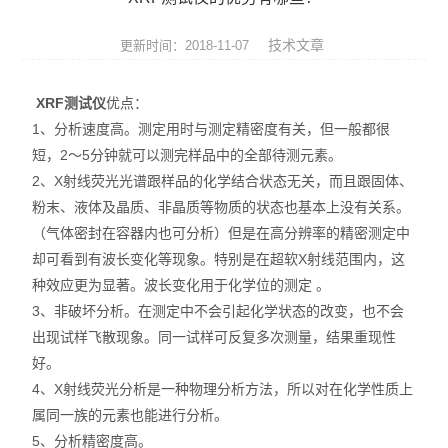
ROHS测试仪
技术文章
更新时间：2018-11-07
ROHS仪器
XRF测试仪
优点：
ROHS分析仪
1、分析速度高。测定用时与测定精密度有关，但一般都很
短，2～5分钟就可以测完样品中的全部待测元素。
卤素检测仪
2、X射线荧光光谱跟样品的化学结合状态无关，而且跟固体、
环保检测仪
粉末、液体及晶质、非晶质等物质的状态也基本上没有关系。
（气体密封在容器内也可分析）但是在高分辨率的精密测定中
液相色谱仪
却可看到有波长变化等现象。特别是在超软X射线范围内，这
种效应更为显著。波长变化用于化学位的测定 。
X射线光谱仪
3、非破坏分析。在测定中不会引起化学状态的改变，也不会
出现试样飞散现象。同一试样可反复多次测量，结果重现性
矿石分析仪
好。
4、X射线荧光分析是一种物理分析方法，所以对在化学性质上
合金分析仪
属同一族的元素也能进行分析。
元素分析仪
5、分析精密度高。