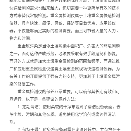
耕地质量保护和提升工程在各地的陆续开展，土壤重金属现场
快速检测的需求也越来越大，迫切需要一种更简单有效的技术
不锈钢分析仪
方式来替代常规检测。重金属检测仪属于土壤重金属快速检测
仪器，具有快速、简便、灵敏、经济等显着优点，应用该仪
金属合金分析仪
器，不仅能够满足实际的检测需要，而且可节省大量的人力 、
物力和时间。
镀层测厚仪/膜厚仪
重金属污染是当今土壤污染中面积广、危害大的环境问题
维修国内、国外ROHS检测仪
之一，面对这种严峻形势，必须要采取有效手段遏制和修复，
而好的方式就是加大土壤重金属检测的范围和频率，而通过推
口罩设备
广和应用重金属检测仪这类土壤重金属现场快速检测仪器，为
有关工作的开展提供了强有力的支持，更加利于土壤重金属污
光谱仪
染的修复工作。
重金属检测仪的保养非常重要，可以确保其长期有效和可
气质联用仪
靠运行。以下是一些建议的保养方法：
1. 定期清洁：使用柔软的干净布或刷子清洁设备表面，去
RoHS2.0检测仪
除尘埃、污垢和其他杂质。避免使用化学溶剂或腐蚀性清洁
剂。
2. 保持干燥：避免将设备暴露在潮湿环境中，并存放在干