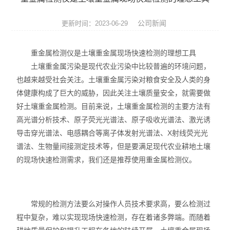
ROHS测试仪
公司新闻
更新时间：2023-06-29
ROHS仪器
重金属检测仪是土壤重金属现场快速检测的理想工具
ROHS分析仪
土壤重金属污染是现代农业污染中比较普遍的环境问题，
也越来越受社会关注。土壤重金属污染对粮食安全及人类的身
卤素检测仪
体健康构成了巨大的威胁，因此关注土壤质量安全，就需要做
环保检测仪
好土壤重金属检测。目前来说，土壤重金属检测的主要方法有
高光谱分析技术、原子荧光光谱法、原子吸收光谱法、激光诱
液相色谱仪
导击穿光谱法、电感耦合等离子体发射光谱法、X射线荧光光
谱法、生物量间接测定技术等，但是要满足现代农业耕地土壤
X射线光谱仪
的现场快速检测需求，我们还是推荐使用重金属检测仪。
矿石分析仪
合金分析仪
常规的检测方法要么对操作人员技术要求高，要么检测过
程中复杂，难以实现现场快速检测，存在着诸多弊端。而随着
元素分析仪