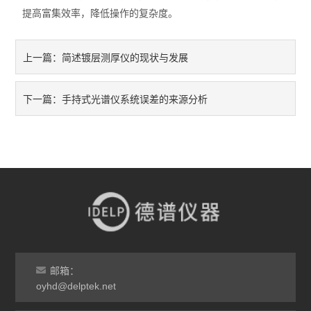
提高富集效率，降低操作的复杂度。
不锈钢分析仪
简述镀层测厚仪的现状与发展
上一篇：
金属合金分析仪
镀层测厚仪/膜厚仪
手持式光谱仪系统误差的来源分析
下一篇：
维修国内、国外ROHS检测仪
口罩设备
光谱仪
气质联用仪
RoHS2.0检测仪
邮箱：
oyhd@delptek.net