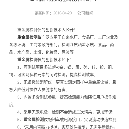
ROHS测试仪
公司新闻
更新时间：2016-04-20
ROHS仪器
重金属检测仪的创新技术大公开！
ROHS分析仪
重金属检测仪
广泛应用于自来水厂、食品厂、工厂企业及
各级环境、工商等政府部门。检测介质涵盖水质、食品、药
卤素检测仪
品、水产品、土壤、化妆品、尿液等。
环保检测仪
重金属检测仪
的创新技术如下：
1、可测试项目多达8种:铬、镍、汞、砷、锌、铅、铜、
液相色谱仪
镉，可实现多种元素的同时检测，提高检测效率;
2、配备微波消解仪，更真实测定固样中重金属含量，且
X射线光谱仪
极大降低对操作人员健康的危害;
3、内置多套测试参数，提高检测能力和降低用户操作难
矿石分析仪
度;
4、采用无汞电极，检测不会造成二次污染，更加环保;
合金分析仪
5、
重金属检测仪
配制车载电源接口，实现流动快速检测;
元素分析仪
6、*采用内置磁力搅拌，实现软件控制，无需手动操作，